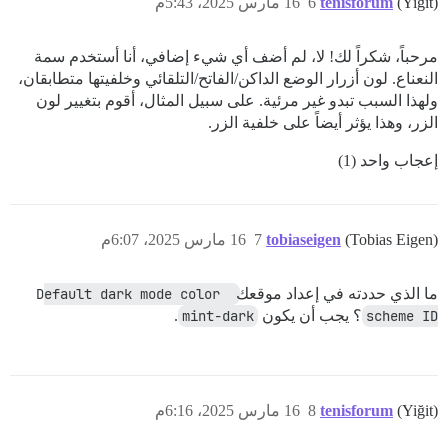
(Yiğit)
tenisforum
6
16 مارس 2025، 5:43م
مرحباً، شكراً لك! لا، لم أضف أي شيء إضافي، أنا أستخدم سمة
النعناع. لون أزرار الوضع الداكن/الفاتح/التلقائي وخلفيتها متطابقان،
ولهذا السبب تبدو غير مرئية. على سبيل المثال، أقوم بتغيير لون
الزر، وهذا يؤثر أيضاً على خلفية الزر.
إعجاب واحد (1)
(Tobias Eigen)
tobiaseigen
7
16 مارس 2025، 6:07م
ما الذي حددته في إعداد موقعك
Default dark mode color 
scheme ID
؟ يجب أن يكون
mint-dark
.
(Yiğit)
tenisforum
8
16 مارس 2025، 6:16م