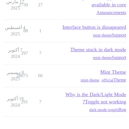
17 مارس
available in core
2750
27
2025
Announcements
Interface button is dissapeared
4 أغسطس
88
1
2025
Support
mint-theme
Theme stuck in dark mode
7 أكتوبر
297
7
2024
Support
mint-theme
Mint Theme
8 ديسمبر
28075
66
2025
Theme
mint-theme
,
official
Why is the Dark/Light Mode
19 أكتوبر
Toggle not working?
291
7
2024
Bug
dark-mode-toggle