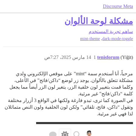
Discourse Meta
مشكلة لوحة الألوان
ساهم
تجربة المستخدم
,
mint-theme
dark-mode-toggle
(Yiğit)
tenisforum
1
14 مارس 2025، 7:27ص
مرحباً، أنا أستخدم سمة “mint” على موقعي الإلكتروني ولدي
مشكلة تتعلق بالألوان. يوجد زر لوضع “داكن/فاتح” في الأعلى،
وكلما قمت بتغيير لون خلفية الزر، يتغير لون الزر أيضاً مما يجعل
كلمة “داكن/فاتح” غير مرئية.
في الصورة كما ترى، تبدو فارغة ولكنها في الواقع 3 أزرار مختلفة
وتقول “داكن، فاتح، تلقائي” ولكن لون الخلفية ولون النص متماثلان
لذا فهي غير مرئية.