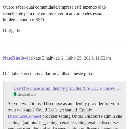
Quero saber qual comunidade/empresa está fazendo algo
semelhante para que eu possa verificar como eles estão
implementando o SSO.
Obrigado.
NateDhaliwal
(Nate Dhaliwal)
2
Julho 25, 2024, 11:52am
Olá, talvez você possa dar uma olhada neste guia:
Use Discourse as an identity provider (SSO, DiscourseConnect)
Integrations
So you want to use Discourse as an identity provider for your
own web app? Great! Let’s get started.
Enable
DiscourseConnect
provider setting Under Discourse admin site
settings (/admin/site_settings) enable setting enable discourse
connect provider and add a secret string to discourse connect