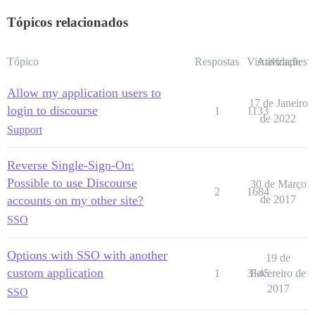
Tópicos relacionados
Tópico
Respostas
Visualizações
Atividade
Allow my application users to
17 de Janeiro
login to discourse
1
1133
de 2022
Support
Reverse Single-Sign-On:
Possible to use Discourse
30 de Março
2
1684
accounts on my other site?
de 2017
SSO
Options with SSO with another
19 de
custom application
1
3145
Fevereiro de
2017
SSO