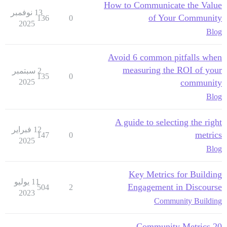
How to Communicate the Value
13 نوفمبر
of Your Community
136
0
2025
Blog
Avoid 6 common pitfalls when
measuring the ROI of your
2 سبتمبر
135
0
2025
community
Blog
A guide to selecting the right
12 فبراير
metrics
147
0
2025
Blog
Key Metrics for Building
11 يوليو
Engagement in Discourse
504
2
2023
Community Building
20 Community Metrics