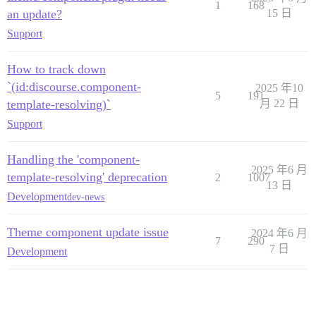
1
168
an update?
15 日
Support
How to track down
`(id:discourse.component-
2025 年10
5
191
template-resolving)`
月 22 日
Support
Handling the 'component-
2025 年6 月
template-resolving' deprecation
2
1007
13 日
Development
dev-news
Theme component update issue
2024 年6 月
7
290
7 日
Development