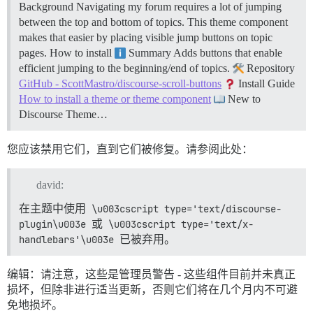
Background Navigating my forum requires a lot of jumping
between the top and bottom of topics. This theme component
makes that easier by placing visible jump buttons on topic
pages.
How to install
Summary Adds buttons that enable
efficient jumping to the beginning/end of topics.
Repository
GitHub - ScottMastro/discourse-scroll-buttons
Install Guide
How to install a theme or theme component
New to
Discourse Theme…
您应该禁用它们，直到它们被修复。请参阅此处：
david:
在主题中使用
\u003cscript type='text/discourse-
plugin\u003e
或
\u003cscript type='text/x-
handlebars'\u003e
已被弃用。
编辑：请注意，这些是管理员警告 - 这些组件目前并未真正
损坏，但除非进行适当更新，否则它们将在几个月内不可避
免地损坏。