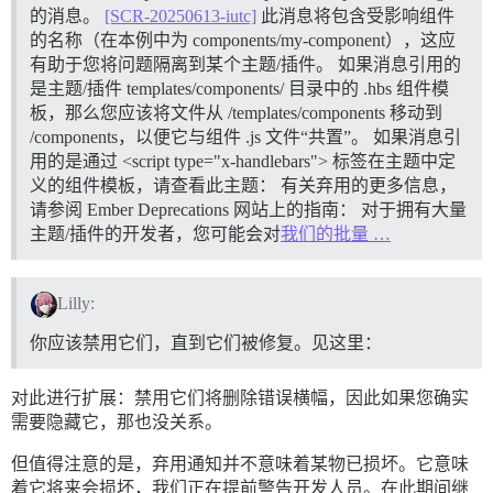
的消息。
[SCR-20250613-iutc]
此消息将包含受影响组件
的名称（在本例中为 components/my-component），这应
有助于您将问题隔离到某个主题/插件。 如果消息引用的
是主题/插件 templates/components/ 目录中的 .hbs 组件模
板，那么您应该将文件从 /templates/components 移动到
/components，以便它与组件 .js 文件“共置”。 如果消息引
用的是通过 <script type="x-handlebars"> 标签在主题中定
义的组件模板，请查看此主题： 有关弃用的更多信息，
请参阅 Ember Deprecations 网站上的指南： 对于拥有大量
主题/插件的开发者，您可能会对
我们的批量 …
Lilly:
你应该禁用它们，直到它们被修复。见这里：
对此进行扩展：禁用它们将删除错误横幅，因此如果您确实
需要隐藏它，那也没关系。
但值得注意的是，弃用通知并不意味着某物已损坏。它意味
着它将来会损坏，我们正在提前警告开发人员。在此期间继