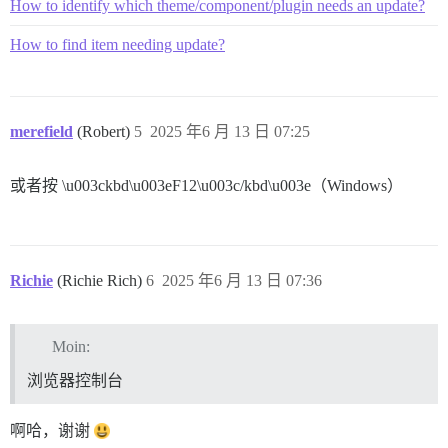
How to identify which theme/component/plugin needs an update?
How to find item needing update?
merefield
(Robert)
5
2025 年6 月 13 日 07:25
或者按 \u003ckbd\u003eF12\u003c/kbd\u003e（Windows）
Richie
(Richie Rich)
6
2025 年6 月 13 日 07:36
Moin:
浏览器控制台
啊哈，谢谢