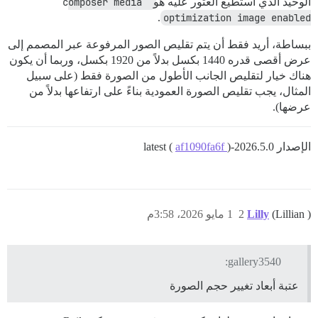
الوحيد الذي أستطيع العثور عليه هو
composer media 
.
optimization image enabled
ببساطة، أريد فقط أن يتم تقليص الصور المرفوعة عبر المصمم إلى
عرض أقصى قدره 1440 بكسل بدلاً من 1920 بكسل، وربما أن يكون
هناك خيار لتقليص الجانب الأطول من الصورة فقط (على سبيل
المثال، يجب تقليص الصورة العمودية بناءً على ارتفاعها بدلاً من
عرضها).
الإصدار 2026.5.0-latest (
)
af1090fa6f
(Lillian )
Lilly
2
1 مايو 2026، 3:58م
gallery3540:
عتبة أبعاد تغيير حجم الصورة