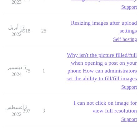
2023
Support
Resizing images after upload
17 أبريل
settings
4918
25
2022
Self-hosting
Why isn't the picture filled/full
when opening a post on your
5 ديسمبر
phone How can administrators
75
1
2024
set the ability to fill/fill images
Support
I can not click on image for
2 أغسطس
view full resolution
397
3
2022
Support