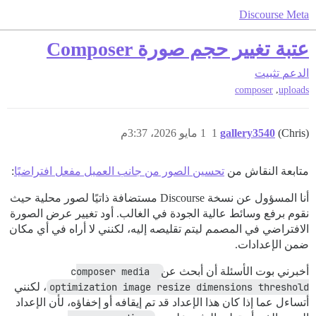
Discourse Meta
عتبة تغيير حجم صورة Composer
الدعم
تثبيت
,
composer
uploads
(Chris)
gallery3540
1
1 مايو 2026، 3:37م
متابعة النقاش من
تحسين الصور من جانب العميل مفعل افتراضيًا
:
أنا المسؤول عن نسخة Discourse مستضافة ذاتيًا لصور محلية حيث
نقوم برفع وسائط عالية الجودة في الغالب. أود تغيير عرض الصورة
الافتراضي في المصمم ليتم تقليصه إليه، لكنني لا أراه في أي مكان
ضمن الإعدادات.
أخبرني بوت الأسئلة أن أبحث عن
composer media 
optimization image resize dimensions threshold
، لكنني
أتساءل عما إذا كان هذا الإعداد قد تم إيقافه أو إخفاؤه، لأن الإعداد