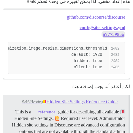
هذه إعداد مخفي، لذا يمكن تغييره في وحدة تحكم Rails
github.com/discourse/discourse
config/site_settings.yml
a77759856
ptimization_image_resize_dimensions_threshold:
  default: 1920
  hidden: true
  client: true
لكن أعتقد أنه يجب إضافته هنا:
Hidden Site Settings Reference Guide
Self-Hosting
guide for describing all available
This is a
reference
Hidden Site Settings.
Required user level: Administrator
Hidden site settings in Discourse are advanced configuration
options that are not available through the standard admin