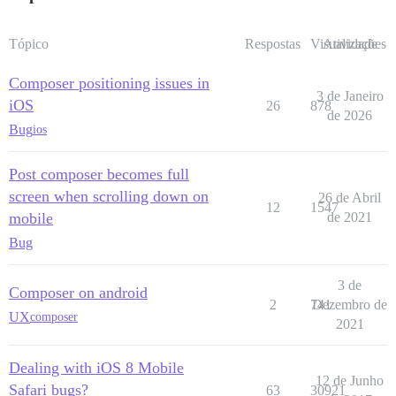
Tópico
Respostas
Visualizações
Atividade
Composer positioning issues in
3 de Janeiro
iOS
26
878
de 2026
Bug
ios
Post composer becomes full
screen when scrolling down on
26 de Abril
12
1547
mobile
de 2021
Bug
3 de
Composer on android
2
741
Dezembro de
UX
composer
2021
Dealing with iOS 8 Mobile
12 de Junho
Safari bugs?
63
30921