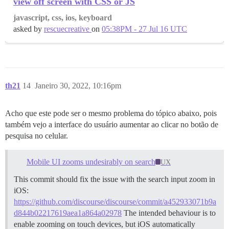
view off screen with CSS or JS
javascript, css, ios, keyboard
asked by
rescuecreative
on
05:38PM - 27 Jul 16 UTC
th21
14
Janeiro 30, 2022, 10:16pm
Acho que este pode ser o mesmo problema do tópico abaixo, pois
também vejo a interface do usuário aumentar ao clicar no botão de
pesquisa no celular.
Mobile UI zooms undesirably on search
UX
This commit should fix the issue with the search input zoom in
iOS:
https://github.com/discourse/discourse/commit/a452933071b9a
d844b02217619aea1a864a02978
The intended behaviour is to
enable zooming on touch devices, but iOS automatically