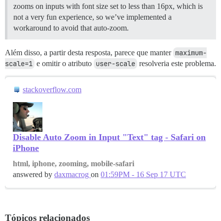
zooms on inputs with font size set to less than 16px, which is
not a very fun experience, so we’ve implemented a
workaround to avoid that auto-zoom.
Além disso, a partir desta resposta, parece que manter
maximum-
scale=1
e omitir o atributo
user-scale
resolveria este problema.
stackoverflow.com
Disable Auto Zoom in Input "Text" tag - Safari on
iPhone
html, iphone, zooming, mobile-safari
answered by
daxmacrog
on
01:59PM - 16 Sep 17 UTC
Tópicos relacionados