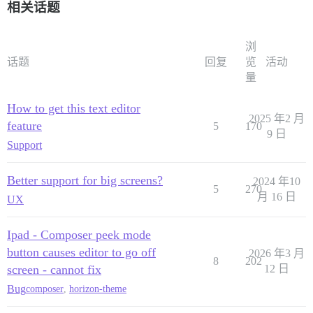
相关话题
浏
话题
回复
览
活动
量
How to get this text editor
2025 年2 月
feature
5
170
9 日
Support
Better support for big screens?
2024 年10
5
270
月 16 日
UX
Ipad - Composer peek mode
button causes editor to go off
2026 年3 月
8
202
screen - cannot fix
12 日
Bug
composer
,
horizon-theme