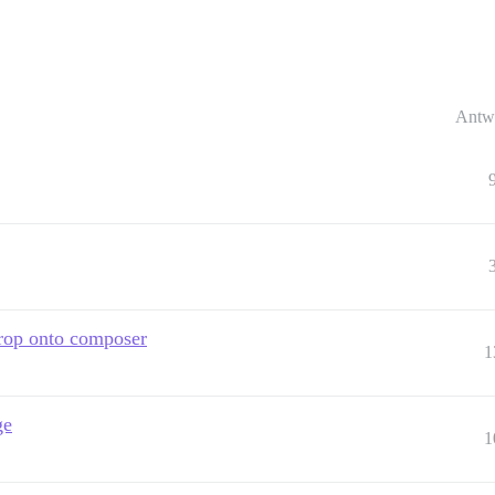
Antw
drop onto composer
1
ge
1