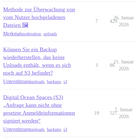
Methode zur Überwachung von
vom Nutzer hochgeladenen
26. Januar
7
429
Dateien 🖼️
2026
Merkmal
moderation
,
uploads
Können Sie ein Backup
wiederherstellen, das keine
21. Januar
Uploads enthält, wenn es sich
3
86
2026
noch auf S3 befindet?
Unterstützung
uploads
,
backups
,
s3
Digital Ocean Spaces (S3)
„Anfrage kann nicht ohne
7. Januar
gesetzte Anmeldeinformationen
19
527
2026
signiert werden“
Unterstützung
uploads
,
backups
,
s3