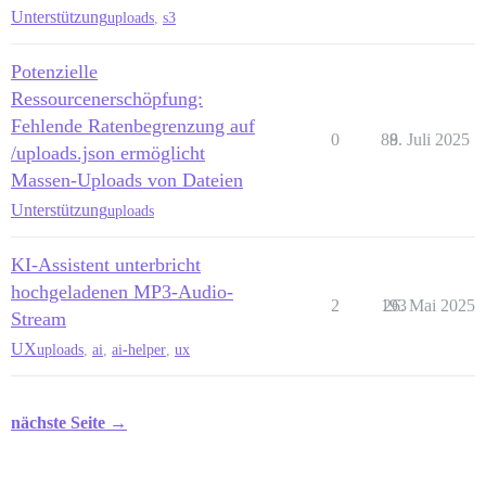
Unterstützung
uploads
,
s3
Potenzielle
Ressourcenerschöpfung:
Fehlende Ratenbegrenzung auf
0
89
8. Juli 2025
/uploads.json ermöglicht
Massen-Uploads von Dateien
Unterstützung
uploads
KI-Assistent unterbricht
hochgeladenen MP3-Audio-
2
193
26. Mai 2025
Stream
UX
uploads
,
ai
,
ai-helper
,
ux
nächste Seite →