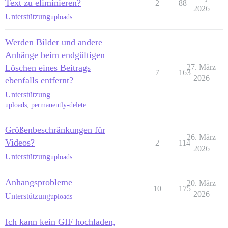
Text zu eliminieren?
2
88
2026
Unterstützung
uploads
Werden Bilder und andere
Anhänge beim endgültigen
Löschen eines Beitrags
27. März
7
163
2026
ebenfalls entfernt?
Unterstützung
uploads
,
permanently-delete
Größenbeschränkungen für
26. März
Videos?
2
114
2026
Unterstützung
uploads
Anhangsprobleme
20. März
10
175
2026
Unterstützung
uploads
Ich kann kein GIF hochladen,