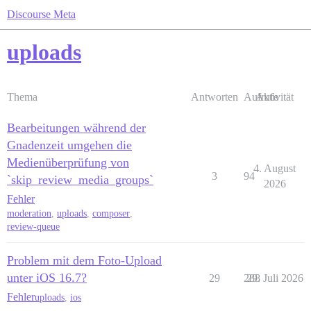
Discourse Meta
uploads
Thema
Antworten
Aufrufe
Aktivität
Bearbeitungen während der
Gnadenzeit umgehen die
Medienüberprüfung von
4. August
3
94
`skip_review_media_groups`
2026
Fehler
moderation
,
uploads
,
composer
,
review-queue
Problem mit dem Foto-Upload
unter iOS 16.7?
29
288
29. Juli 2026
Fehler
uploads
,
ios