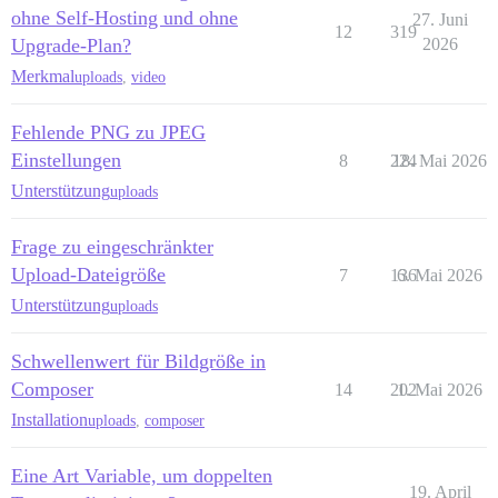
ohne Self-Hosting und ohne
27. Juni
12
319
Upgrade-Plan?
2026
Merkmal
uploads
,
video
Fehlende PNG zu JPEG
Einstellungen
8
224
18. Mai 2026
Unterstützung
uploads
Frage zu eingeschränkter
Upload-Dateigröße
7
136
6. Mai 2026
Unterstützung
uploads
Schwellenwert für Bildgröße in
Composer
14
202
1. Mai 2026
Installation
uploads
,
composer
Eine Art Variable, um doppelten
19. April