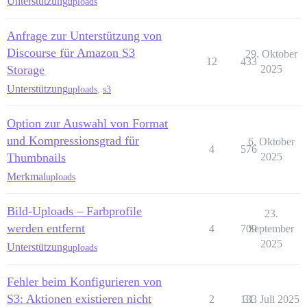
Unterstützung
uploads
Anfrage zur Unterstützung von
Discourse für Amazon S3
29. Oktober
12
433
Storage
2025
Unterstützung
uploads
,
s3
Option zur Auswahl von Format
und Kompressionsgrad für
6. Oktober
4
576
Thumbnails
2025
Merkmal
uploads
Bild-Uploads – Farbprofile
23.
werden entfernt
4
709
September
2025
Unterstützung
uploads
Fehler beim Konfigurieren von
S3: Aktionen existieren nicht
2
133
31. Juli 2025