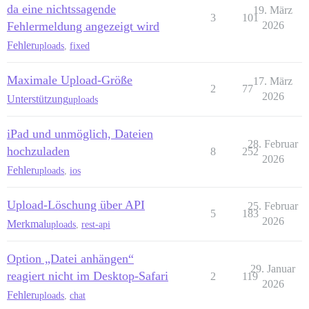
da eine nichtssagende
19. März
3
101
Fehlermeldung angezeigt wird
2026
Fehler
uploads
,
fixed
Maximale Upload-Größe
17. März
2
77
2026
Unterstützung
uploads
iPad und unmöglich, Dateien
28. Februar
hochzuladen
8
252
2026
Fehler
uploads
,
ios
Upload-Löschung über API
25. Februar
5
183
2026
Merkmal
uploads
,
rest-api
Option „Datei anhängen“
29. Januar
reagiert nicht im Desktop-Safari
2
119
2026
Fehler
uploads
,
chat