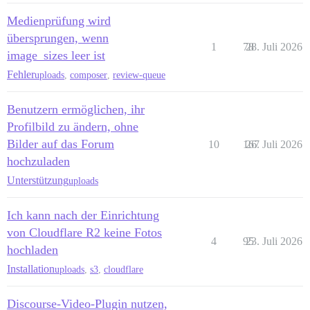
Medienprüfung wird
übersprungen, wenn
1
78
28. Juli 2026
image_sizes leer ist
Fehler
uploads
,
composer
,
review-queue
Benutzern ermöglichen, ihr
Profilbild zu ändern, ohne
Bilder auf das Forum
10
167
26. Juli 2026
hochzuladen
Unterstützung
uploads
Ich kann nach der Einrichtung
von Cloudflare R2 keine Fotos
4
95
23. Juli 2026
hochladen
Installation
uploads
,
s3
,
cloudflare
Discourse-Video-Plugin nutzen,