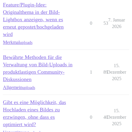
Feature/Plugin-Idee:
Originalthema in der Bild-
Lightbox anzeigen, wenn es
7. Januar
0
53
erneut gepostet/hochgeladen
2026
wird
Merkmal
uploads
Bewährte Methoden für die
Verwaltung von Bild-Uploads in
15.
produktlastigen Community-
1
89
Dezember
2025
Diskussionen
Allgemein
uploads
Gibt es eine Möglichkeit, das
Hochladen eines Bildes zu
15.
erzwingen, ohne dass es
0
40
Dezember
2025
optimiert wird?