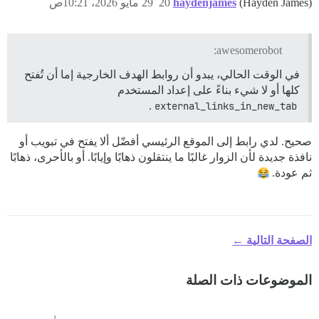
(Hayden James)
haydenjames
20
29 مايو 2026، 10:21ص
awesomerobot:
في الوقت الحالي، يبدو أن روابط الهدف الخارجية إما أن تُفتح
كلها أو لا شيء بناءً على إعداد المستخدم
.
external_links_in_new_tab
صحيح. لدي رابط إلى الموقع الرئيسي أفضّل ألا يفتح في تبويب أو
نافذة جديدة لأن الزوار غالبًا ما ينتقلون ذهابًا وإيابًا. أو بالأحرى، ذهابًا
ثم عودة.
الصفحة التالية ←
الموضوعات ذات الصلة