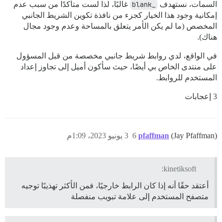
السمات، نستهدف
_blank
غالبًا، لذا لست متأكدًا من سبب عدم
إمكانية وجود هذا الخيار كجزء من نافذة تكوين الشريط الجانبي
المخصص (ما لم يكن الأمر يتعلق بالمساحة وعدم وجود مجال
هناك).
في الواقع، لدي روابط شريط جانبي مخصصة من قبل المسؤول
على منتدى الخاص بي أيضًا، حيث سأكون أميل إلى تجاوز إعداد
المستخدم للروابط.
3 إعجابات
(Jay Pfaffman)
pfaffman
6
3 يونيو 2023، 1:09م
kinetiksoft:
أعتقد حقًا أنه إذا كان الرابط خارجيًا، فمن الأكثر تهذيبًا توجيه
متصفح المستخدم إلى علامة تبويب منفصلة