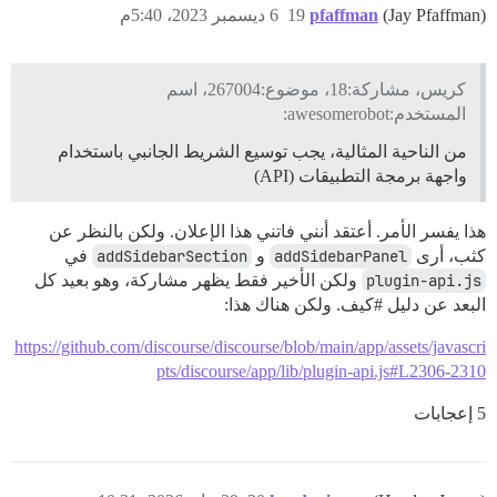
(Jay Pfaffman)
pfaffman
19
6 ديسمبر 2023، 5:40م
كريس، مشاركة:18، موضوع:267004، اسم
المستخدم:awesomerobot:
من الناحية المثالية، يجب توسيع الشريط الجانبي باستخدام
واجهة برمجة التطبيقات (API)
هذا يفسر الأمر. أعتقد أنني فاتني هذا الإعلان. ولكن بالنظر عن
كثب، أرى
addSidebarPanel
و
addSidebarSection
في
plugin-api.js
ولكن الأخير فقط يظهر مشاركة، وهو بعيد كل
البعد عن دليل
#كيف
. ولكن هناك هذا:
https://github.com/discourse/discourse/blob/main/app/assets/javascri
pts/discourse/app/lib/plugin-api.js#L2306-2310
5 إعجابات