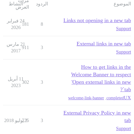
مرات
الموضوع
الردود
النشاط
العرض
Links not opening in a new tab
24 فبراير
181
8
2026
Support
External links in new tab
21 مارس
911
3
2017
Support
How to get links in the
Welcome Banner to respect
11 أبريل
'Open external links in new
302
3
2023
tab`?
UX
welcome-link-banner
,
completed
External Privacy Policy in new
tab
3
3 يوليو 2018
725
Support