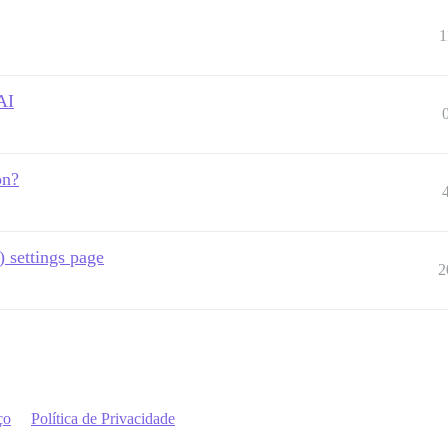
1
AI
on?
 settings page
2
ço
Política de Privacidade