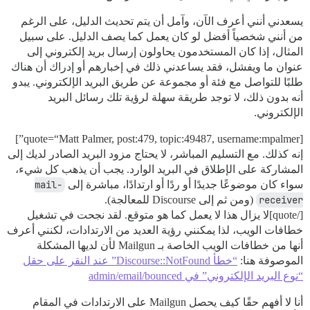
يسعدني أنني أعرف الآن، وآمل أن يتم تحديث الدليل، على الرغم
من أنني شخصياً أفضل لو كان يعمل كما يصف الدليل. على سبيل
المثال، إذا كان المستخدمون يحاولون إرسال بريد إلكتروني إلى
عنوان ما ويفشل، فقد يساعدني ذلك في إخبارهم أو إدراك أن هناك
طلبًا للتواصل مع فئة أو مجموعة عن طريق البريد الإلكتروني. يبدو
أنه بدون ذلك، لا توجد طريقة سهلة لرؤية تلك رسائل البريد
الإلكتروني.
[quote=“Matt Palmer, post:479, topic:49487, username:mpalmer”]
إنه كذلك. مع التسليم المباشر، لا يحتاج مزود البريد الصادر لديك إلى
المشاركة على الإطلاق في البريد الوارد. يجب أن يذهب كل شيء،
سواء كان موضوعًا جديدًا أو ردًا أو ارتدادًا، مباشرة إلى
mail-
receiver
(ومن ثم إلى Discourse للمعالجة).
[/quote]لا يزال هذا لا يعمل كما هو متوقع. لقد نجحت في تشغيل
خطافات الويب، لذا يمكنني رؤية العديد من الارتدادات، لكنني أعرف
أنها من خطافات الويب الخاصة بـ Mailgun لأن لديها المشكلة
الموصوفة هنا:
“خطأ Discourse::NotFound” عند النقر على حقل
“نوع البريد الإلكتروني” في admin/email/bounced
أنا لا أفهم حقًا كيف يحصل Mailgun على الارتدادات في المقام