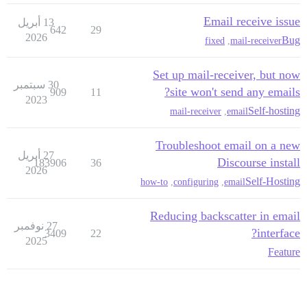
Email receive issue
13 أبريل
642
29
2026
Bug
fixed
,
mail-receiver
Set up mail-receiver, but now
30 سبتمبر
site won't send any emails?
909
11
2023
Self-hosting
mail-receiver
,
email
Troubleshoot email on a new
27 أبريل
Discourse install
183906
36
2026
Self-Hosting
how-to
,
configuring
,
email
Reducing backscatter in email
27 نوفمبر
interface?
3409
22
2025
Feature