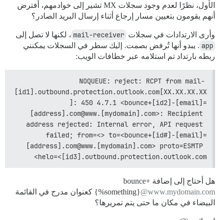
الأول، نظرًا لعدم وجود سجلات MX تشير إلى خوادمهم، أفترض
أنهم يقومون بتعيين مسار إرجاع أثناء إرسال البريد الصادر؟
وأرى الارتدادات في سجلات
mail-receiver
، لكنها لا تصل إلى
app
. يبدو أنها تُرفض بصمت. إليك سطر في السجلات يمكنني
ربطه بارتداد تم استلامه عبر خطافات الويب:
NOQUEUE: reject: RCPT from mail-
[id1].outbound.protection.outlook.com[XX.XX.XX.XX
]: 450 4.7.1 <bounce+[id2]-[email]=
[address].com@www.[mydomain].com>: Recipient 
address rejected: Internal error, API request 
failed; from=<> to=<bounce+[id#]-[email]=
[address].com@www.[mydomain].com> proto=ESMTP 
helo=<[id3].outbound.protection.outlook.com>
هل أحتاج إلى إضافة bounce+
@www.mydomain.com
{%something}
كعنوان مدرج في القائمة
البيضاء في مكان ما حتى يتم تمريرها؟