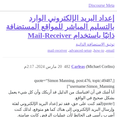
Discourse Meta
إعداد البريد الإلكتروني الوارد
بالتسليم المباشر للمواقع المستضافة
ذاتيًا باستخدام Mail-Receiver
توثيق
الاستضافة الذاتية
,
,
,
mail-receiver
advanced-setup
how-to
email
(Michael Corliss)
Carleas
482
20 مارس 2024، 2:17م
[quote=“Simon Manning, post:476, topic:49487,
username:Simon_Manning”]
أنا أشك في أن اقتباسك من الدليل قد أربكك وأن كل شيء يعمل
بشكل صحيح في الواقع.
[/quote]لقد كنت على حق، فقد تم إعداد البريد الإلكتروني لفئة
وإرسال البريد الإلكتروني إلى هناك كما هو متوقع، لذلك كنت
أضرب رأسي في الحائط لأن عمليات الرفض كانت صامتة.