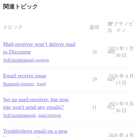
関連トピック
表
アクティビ
トピック
返信
示
ティ
Mail-receiver won’t deliver mail
2023 年 1 月
to Discourse
16
488
26 日
Self-hosting
mail-receiver
Email receive issue
2026 年 4 月
29
649
13 日
Bug
mail-receiver
,
fixed
Set up mail-receiver, but now
2023 年 9 月
site won't send any emails?
11
912
30 日
Self-hosting
email
,
mail-receiver
Troubleshoot email on a new
2026 年 4 月