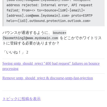
address rejected: Internal error, API request 
failed; from=<> to=<bounce+[id#]-[email]=
[address].com@www.[mydomain].com> proto=ESMTP 
helo=<[id3].outbound.protection.outlook.com>
バウンスが通過するように、
bounce+
{%something}@www.mydomain.com
をどこかでホワイトリス
トに登録する必要がありますか？
「いいね！」 2
Seeing smtp_should_reject "400 bad request" failures on bounce
processing
Remove smtp_should_reject & discourse-smtp-fast-rejection
トピックに投稿を表示