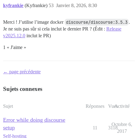
kyfrankie
(Kyfrankie)
53
Janvier 8, 2026, 8:30
Merci ! J’utilise l’image docker
discourse/discourse:3.5.3
.
Je ne suis pas sûr si cela inclut le dernier PR ? (Édit :
Release
v2025.12.0
inclut le PR)
1 « J'aime »
← page précédente
Sujets connexes
Sujet
Réponses
Vues
Activité
Error while doing discourse
Octobre 6,
setup
11
3118
2017
Self-hosting