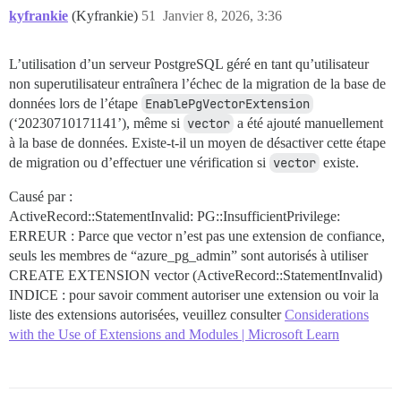
kyfrankie
(Kyfrankie)
51
Janvier 8, 2026, 3:36
L’utilisation d’un serveur PostgreSQL géré en tant qu’utilisateur
non superutilisateur entraînera l’échec de la migration de la base de
données lors de l’étape
EnablePgVectorExtension
(‘20230710171141’), même si
vector
a été ajouté manuellement
à la base de données. Existe-t-il un moyen de désactiver cette étape
de migration ou d’effectuer une vérification si
vector
existe.
Causé par :
ActiveRecord::StatementInvalid: PG::InsufficientPrivilege:
ERREUR : Parce que vector n’est pas une extension de confiance,
seuls les membres de “azure_pg_admin” sont autorisés à utiliser
CREATE EXTENSION vector (ActiveRecord::StatementInvalid)
INDICE : pour savoir comment autoriser une extension ou voir la
liste des extensions autorisées, veuillez consulter
Considerations
with the Use of Extensions and Modules | Microsoft Learn