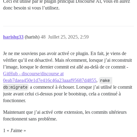
Ceci est utilisé par le plugin principal Discourse AI, vous en aurez
donc besoin si vous l’utilisez.
harishg33
(harish)
48
Juillet 25, 2025, 2:59
Je ne me souviens pas avoir activé ce plugin. En fait, je viens de
vérifier qu’il est désactivé. Mais récemment, lorsque j’ai reconstruit
l’image, lorsque le dernier commit est allé au-delà de ce commit -
GitHub - discourse/discourse at
0eab7daea450e1d7e416c46a23aaaf95687d4855
,
rake 
db:migrate
a commencé à échouer. Lorsque j’ai utilisé le commit
juste avant celui ci-dessus pour le bootstrap, cela a continué à
fonctionner.
Maintenant que j’ai activé cette extension, les commits ultérieurs
fonctionnent sans problème.
1 « J'aime »