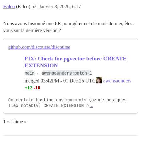
Falco
(Falco)
52
Janvier 8, 2026, 6:17
Nous avons fusionné une PR pour gérer cela le mois dernier, êtes-
vous sur la dernière version ?
github.com/discourse/discourse
FIX: Check for pgvector before CREATE
EXTENSION
main
awensaunders:patch-1
←
merged
03:42PM - 01 Dec 25 UTC
awensaunders
+12
-10
On certain hosting environments (azure postgres 
flex notably) CREATE EXTENSION r
…
1 « J'aime »