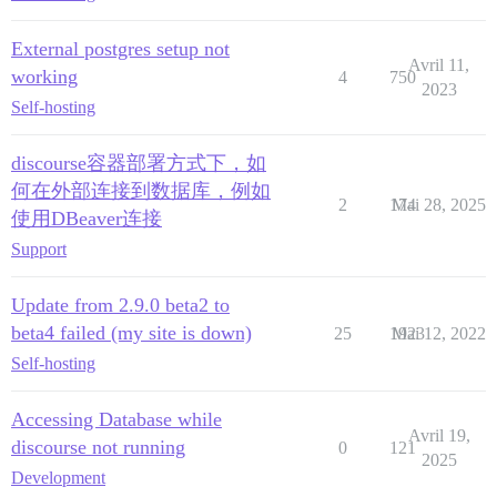
External postgres setup not
Avril 11,
working
4
750
2023
Self-hosting
discourse容器部署方式下，如
何在外部连接到数据库，例如
2
174
Mai 28, 2025
使用DBeaver连接
Support
Update from 2.9.0 beta2 to
beta4 failed (my site is down)
25
1923
Mai 12, 2022
Self-hosting
Accessing Database while
Avril 19,
discourse not running
0
121
2025
Development