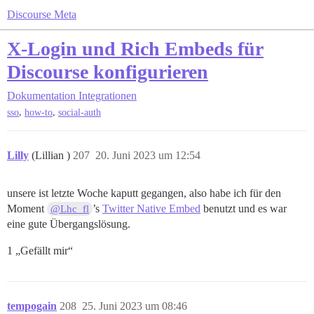
Discourse Meta
X-Login und Rich Embeds für
Discourse konfigurieren
Dokumentation
Integrationen
,
,
sso
how-to
social-auth
Lilly
(Lillian )
207
20. Juni 2023 um 12:54
unsere ist letzte Woche kaputt gegangen, also habe ich für den
Moment
’s
Twitter Native Embed
benutzt und es war
@Lhc_fl
eine gute Übergangslösung.
1 „Gefällt mir“
tempogain
208
25. Juni 2023 um 08:46