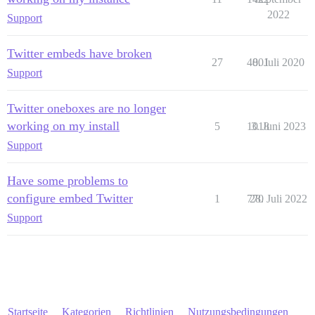
2022
Support
Twitter embeds have broken
27
4001
8. Juli 2020
Support
Twitter oneboxes are no longer
working on my install
5
1018
3. Juni 2023
Support
Have some problems to
configure embed Twitter
1
770
28. Juli 2022
Support
Startseite
Kategorien
Richtlinien
Nutzungsbedingungen