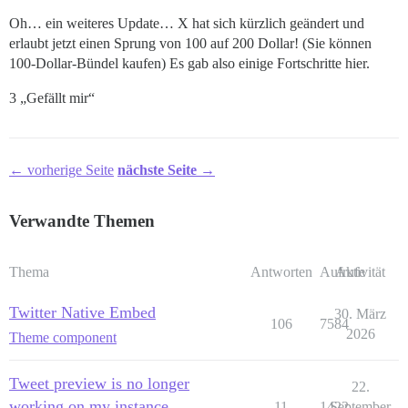
Oh… ein weiteres Update… X hat sich kürzlich geändert und
erlaubt jetzt einen Sprung von 100 auf 200 Dollar! (Sie können
100-Dollar-Bündel kaufen) Es gab also einige Fortschritte hier.
3 „Gefällt mir“
← vorherige Seite
nächste Seite →
Verwandte Themen
Thema
Antworten
Aufrufe
Aktivität
Twitter Native Embed
30. März
106
7584
2026
Theme component
Tweet preview is no longer
22.
working on my instance
11
1422
September