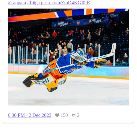
#Tappara
#Liiga
pic.x.com/ZmD4KGI0rR
6:30 PM - 2 Dec 2023
150
2