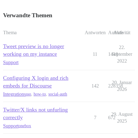
Verwandte Themen
Thema
Antworten
Aufrufe
Aktivität
Tweet preview is no longer
22.
working on my instance
11
1418
September
2022
Support
Configuring X login and rich
20. Januar
embeds for Discourse
142
228358
2026
Integrations
sso
,
how-to
,
social-auth
Twitter/X links not unfurling
29. August
correctly
7
672
2025
Support
onebox