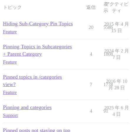
表
アクティビ
トピック
返信
示
ティ
Hiding Sub-Category Pin Topics
2015 年 4 月
20
5586
15 日
Feature
Pinning Topics in Subcategories
2024 年 2 月
+ Parent Category
4
1808
7 日
Feature
Pinned topics in /categories
2016 年 10
view?
7
1778
月 28 日
Feature
Pinning and categories
2025 年 6 月
4
91
4 日
Support
Pinned posts not staying on top