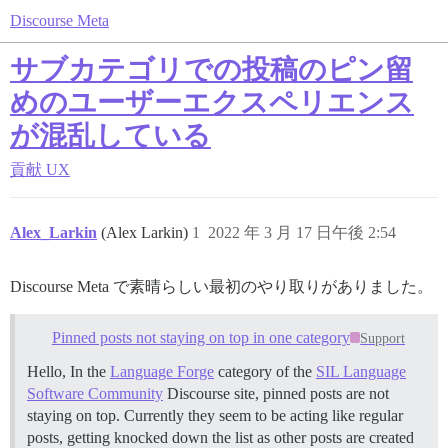
Discourse Meta
サブカテゴリでの投稿のピン留
めのユーザーエクスペリエンス
が混乱している
貢献
UX
Alex_Larkin
(Alex Larkin)
1
2022 年 3 月 17 日午後 2:54
Discourse Meta で素晴らしい最初のやり取りがありました。
Pinned posts not staying on top in one category
Support
Hello, In the
Language Forge
category of the
SIL Language
Software Community
Discourse site, pinned posts are not
staying on top. Currently they seem to be acting like regular
posts, getting knocked down the list as other posts are created