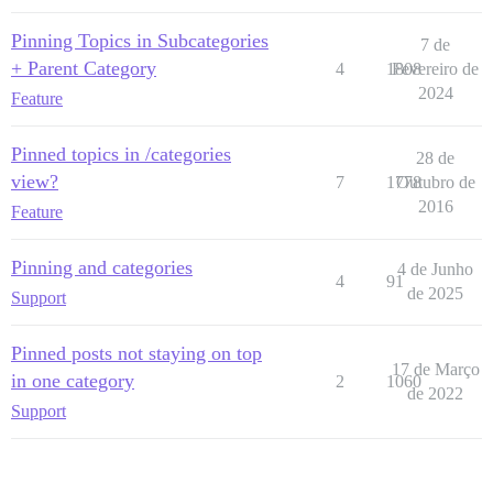
Pinning Topics in Subcategories
7 de
+ Parent Category
4
1808
Fevereiro de
2024
Feature
Pinned topics in /categories
28 de
view?
7
1778
Outubro de
2016
Feature
Pinning and categories
4 de Junho
4
91
de 2025
Support
Pinned posts not staying on top
17 de Março
in one category
2
1060
de 2022
Support