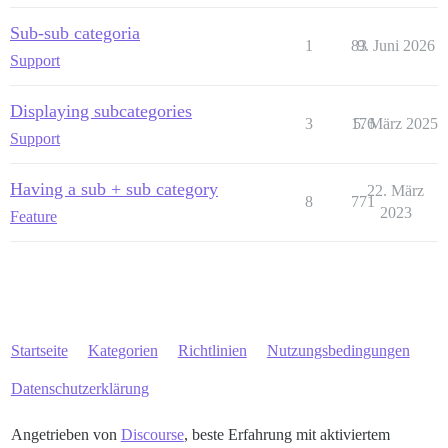
Sub-sub categoria
1
83
9. Juni 2026
Support
Displaying subcategories
3
176
5. März 2025
Support
Having a sub + sub category
22. März
8
771
2023
Feature
Startseite
Kategorien
Richtlinien
Nutzungsbedingungen
Datenschutzerklärung
Angetrieben von
Discourse
, beste Erfahrung mit aktiviertem