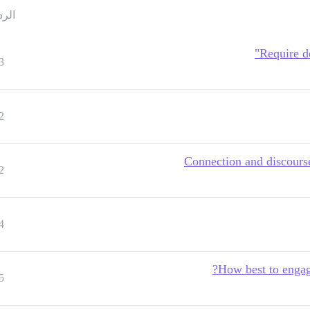
الرد
Require d
3
2
Connection and discourse
2
4
How best to engag
5