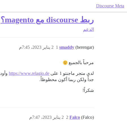
Discourse Meta
ربط discourse مع magento؟
الدعم
(berengar)
smaddy
1
2 يناير 2023، 7:45م
مرحباً بالجميع
لدي متجر ماجنتو 1 على
https://www.relagio.de
وأود 
جداً ولكن ربما أكون محظوظاً.
شكراً!
(Falco)
Falco
2
2 يناير 2023، 7:47م