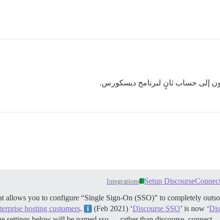
ون إلى حساب ثانٍ لبرنامج ديسكورس.
Setup DiscourseConnect 
Integrations
hat allows you to configure “Single Sign-On (SSO)” to completely outsou
terprise hosting customers
.
(Feb 2021) ‘
Discourse SSO
’ is now ‘
Dis
he settings below will be named sso_... rather than discourse_connect_.