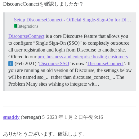
DiscourseConnectを確認しましたか？
Setup DiscourseConnect - Official Single-Sign-On for Discourse (sso)
Integrations
DiscourseConnect
is a core Discourse feature that allows you
to configure “Single Sign-On (SSO)” to completely outsource
all user registration and login from Discourse to another site.
Offered to our
pro, business and enterprise hosting customers
.
(Feb 2021) ‘
Discourse SSO
’ is now ‘
DiscourseConnect
’. If
you are running an old version of Discourse, the settings below
will be named sso_... rather than discourse_connect_...
The
Problem Many sites wishing to integrate wit…
smaddy
(berengar)
5
2023 年 1 月 2 日午後 9:16
ありがとうございます。確認します。