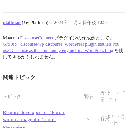
pfaffman
(Jay Pfaffman)
6
2023 年 1 月 2 日午後 10:56
Magento
DiscourseConnect
プラグインの作成例として、
GitHub - discourse/wp-discourse: WordPress plugin that lets you
use Discourse as the community engine for a WordPress blog
を使
用できるかもしれません。
関連トピック
表
アクティビ
トピック
返信
示
ティ
Require developer for "Forum
2019 年 7 月
within a magento 2 store"
3
1179
10 日
Marketplace