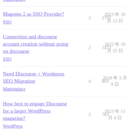
Magento 2 as SSO Provider?
2023 年 10
2
2707
月 12 日
SSO
Connection and discourse
account creation without going
2022 年 10
2
1473
on discourse
月 25 日
SSO
Need Discourse + Wordpress
2018 年 3 月
SEO Migration
4
893
9 日
Marketplace
How best to engage Discourse
for a larger WordPress
2023 年 11
5
763
magazine?
月 4 日
WordPress