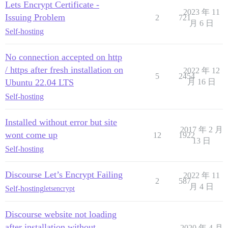
Lets Encrypt Certificate -
2023 年 11
Issuing Problem
2
721
月 6 日
Self-hosting
No connection accepted on http
/ https after fresh installation on
2022 年 12
5
2454
Ubuntu 22.04 LTS
月 16 日
Self-hosting
Installed without error but site
2017 年 2 月
wont come up
12
1922
13 日
Self-hosting
Discourse Let’s Encrypt Failing
2022 年 11
2
587
月 4 日
Self-hosting
letsencrypt
Discourse website not loading
after installation without
2020 年 4 月