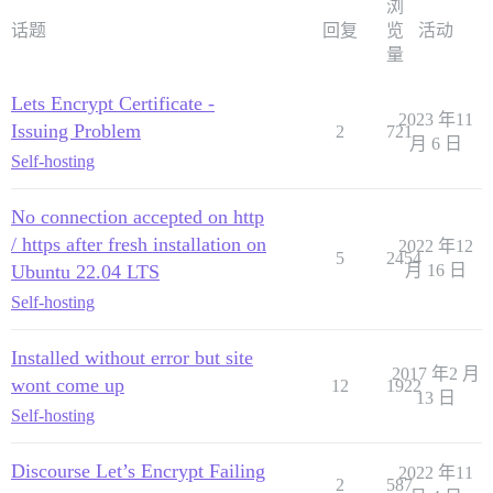
浏
话题
回复
览
活动
量
Lets Encrypt Certificate -
2023 年11
Issuing Problem
2
721
月 6 日
Self-hosting
No connection accepted on http
/ https after fresh installation on
2022 年12
5
2454
Ubuntu 22.04 LTS
月 16 日
Self-hosting
Installed without error but site
2017 年2 月
wont come up
12
1922
13 日
Self-hosting
Discourse Let’s Encrypt Failing
2022 年11
2
587