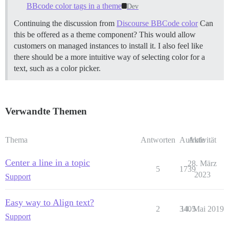
BBcode color tags in a theme
Dev
Continuing the discussion from
Discourse BBCode color
Can
this be offered as a theme component? This would allow
customers on managed instances to install it. I also feel like
there should be a more intuitive way of selecting color for a
text, such as a color picker.
Verwandte Themen
Thema
Antworten
Aufrufe
Aktivität
Center a line in a topic
28. März
5
1739
2023
Support
Easy way to Align text?
2
3405
14. Mai 2019
Support