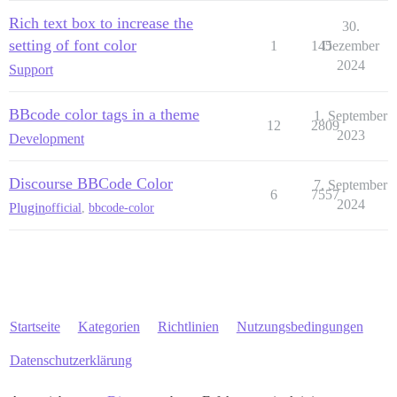
Rich text box to increase the
30.
setting of font color
1
145
Dezember
2024
Support
BBcode color tags in a theme
1. September
12
2809
2023
Development
Discourse BBCode Color
7. September
6
7557
2024
Plugin
official
,
bbcode-color
Startseite
Kategorien
Richtlinien
Nutzungsbedingungen
Datenschutzerklärung