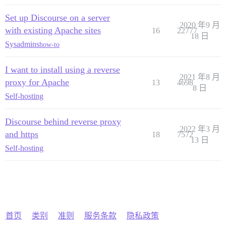
Set up Discourse on a server
2020 年9 月
with existing Apache sites
16
22777
18 日
Sysadmins
how-to
I want to install using a reverse
2021 年8 月
proxy for Apache
13
4698
8 日
Self-hosting
Discourse behind reverse proxy
2022 年3 月
and https
18
7572
13 日
Self-hosting
首页
类别
准则
服务条款
隐私政策