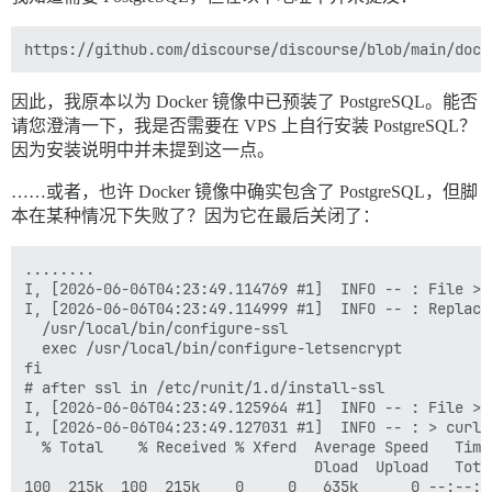
< Server: Apache 

< Last-Modified: Sat, 06 Jun 2026 01:25:19 GMT 

< ETag: "1325f-6538ba67ff892" 

< Accept-Ranges: bytes 

< Content-Length: 78431 

因此，我原本以为 Docker 镜像中已预装了 PostgreSQL。能否
< Content-Type: text/html; charset=UTF-8 

请您澄清一下，我是否需要在 VPS 上自行安装 PostgreSQL？
<  

<!doctype html> 

因为安装说明中并未提到这一点。
<html lang="en" data-bs-theme="auto"> 

<head> 

……或者，也许 Docker 镜像中确实包含了 PostgreSQL，但脚
  <title> 

本在某种情况下失败了？因为它在最后关闭了：
    metabolism.logophilia.eu &mdash;  Domain welcome 
  <meta charset="utf-8">

……

........

I, [2026-06-06T04:23:49.114769 #1]  INFO -- : File > 
I, [2026-06-06T04:23:49.114999 #1]  INFO -- : Replaci
  /usr/local/bin/configure-ssl

  exec /usr/local/bin/configure-letsencrypt

fi

# after ssl in /etc/runit/1.d/install-ssl

I, [2026-06-06T04:23:49.125964 #1]  INFO -- : File > 
I, [2026-06-06T04:23:49.127031 #1]  INFO -- : > curl 
  % Total    % Received % Xferd  Average Speed   Time
                                 Dload  Upload   Tota
100  215k  100  215k    0     0   635k      0 --:--:-