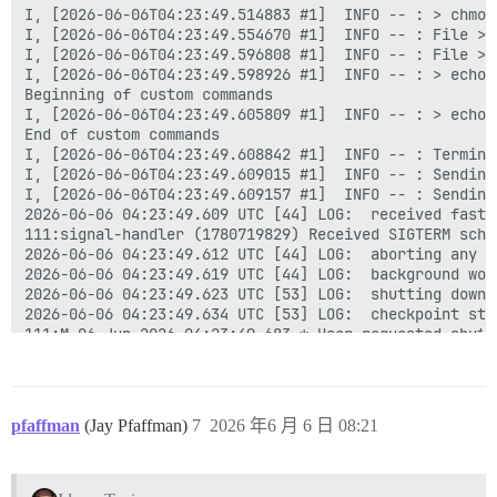
I, [2026-06-06T04:23:49.514883 #1]  INFO -- : > chmod 
I, [2026-06-06T04:23:49.554670 #1]  INFO -- : File > 
I, [2026-06-06T04:23:49.596808 #1]  INFO -- : File > 
I, [2026-06-06T04:23:49.598926 #1]  INFO -- : > echo 
Beginning of custom commands

I, [2026-06-06T04:23:49.605809 #1]  INFO -- : > echo 
End of custom commands

I, [2026-06-06T04:23:49.608842 #1]  INFO -- : Termina
I, [2026-06-06T04:23:49.609015 #1]  INFO -- : Sending
I, [2026-06-06T04:23:49.609157 #1]  INFO -- : Sending
2026-06-06 04:23:49.609 UTC [44] LOG:  received fast s
111:signal-handler (1780719829) Received SIGTERM sched
2026-06-06 04:23:49.612 UTC [44] LOG:  aborting any ac
2026-06-06 04:23:49.619 UTC [44] LOG:  background wor
2026-06-06 04:23:49.623 UTC [53] LOG:  shutting down

2026-06-06 04:23:49.634 UTC [53] LOG:  checkpoint sta
111:M 06 Jun 2026 04:23:49.683 * User requested shutdo
111:M 06 Jun 2026 04:23:49.683 * Saving the final RDB
111:M 06 Jun 2026 04:23:49.698 * DB saved on disk

111:M 06 Jun 2026 04:23:49.700 # Redis is now ready to
2026-06-06 04:23:49.711 UTC [53] LOG:  checkpoint com
pfaffman
(Jay Pfaffman)
7
2026 年6 月 6 日 08:21