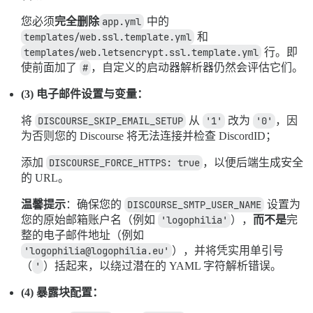
您必须
完全删除
app.yml
中的
templates/web.ssl.template.yml
和
templates/web.letsencrypt.ssl.template.yml
行。即
使前面加了
#
，自定义的启动器解析器仍然会评估它们。
(3) 电子邮件设置与变量：
将
DISCOURSE_SKIP_EMAIL_SETUP
从
'1'
改为
'0'
，因
为否则您的 Discourse 将无法连接并检查 DiscordID；
添加
DISCOURSE_FORCE_HTTPS: true
，以便后端生成安全
的 URL。
温馨提示
：确保您的
DISCOURSE_SMTP_USER_NAME
设置为
您的原始邮箱账户名（例如
'logophilia'
），
而不是
完
整的电子邮件地址（例如
'logophilia@logophilia.eu'
），并将凭实用单引号
（
'
）括起来，以绕过潜在的 YAML 字符解析错误。
(4) 暴露块配置：