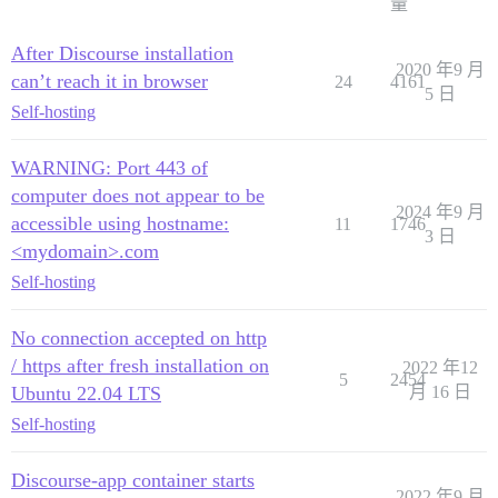
量
After Discourse installation
2020 年9 月
can’t reach it in browser
24
4161
5 日
Self-hosting
WARNING: Port 443 of
computer does not appear to be
2024 年9 月
accessible using hostname:
11
1746
3 日
<mydomain>.com
Self-hosting
No connection accepted on http
/ https after fresh installation on
2022 年12
5
2454
Ubuntu 22.04 LTS
月 16 日
Self-hosting
Discourse-app container starts
2022 年9 月