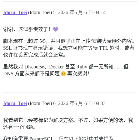
* SSL connection using TLSv1.3 / TLS_AES_256_GCM_SHA3
* ALPN: server accepted http/1.1 

Idoru_Toei
(Idoru Toei)
5
2026 年6 月 6 日 04:14
* Server certificate: 

*  subject: CN=metabolism.logophilia.eu 

*  start date: Jun  6 00:26:43 2026 GMT 

谢谢，这似乎奏效了！
*  expire date: Sep  4 00:26:42 2026 GMT 

*  subjectAltName: host "metabolism.logophilia.eu" ma
*  issuer: C=US; O=Let's Encrypt; CN=YR2 

脚本现在已超过 5/5，并且似乎正在上传/安装大量额外内容。
*  SSL certificate verify ok. 

SSL 证书现在显示错误，我想它可能在等待 TTL 超时，或者
*   Certificate level 0: Public key type RSA (2048/11
也许在设置完成后就会正常。
*   Certificate level 1: Public key type RSA (2048/11
*   Certificate level 2: Public key type RSA (4096/15
虽然我对 Discourse、Docker 甚至 Ruby 都一无所知……但
*   Certificate level 3: Public key type RSA (4096/15
DNS 方面从来都不是问题
再次感谢！
* Connected to metabolism.logophilia.eu (75.119.134.68
* using HTTP/1.x 

> GET / HTTP/1.1 

> Host: metabolism.logophilia.eu 

> User-Agent: curl/8.12.1 

> Accept: */* 

Idoru_Toei
(Idoru Toei)
6
2026 年6 月 6 日 04:33
>  

* Request completely sent off 

* TLSv1.3 (IN), TLS handshake, Newsession Ticket (4): 
我看到它已经被标记为解决方案。不过，如果方便的话，我
* TLSv1.3 (IN), TLS handshake, Newsession Ticket (4): 
还有一个问题。
< HTTP/1.1 200 OK 

< Date: Sat, 06 Jun 2026 02:52:36 GMT 

我知道需要 PostgreSQL，但在以下地址中并未提及：