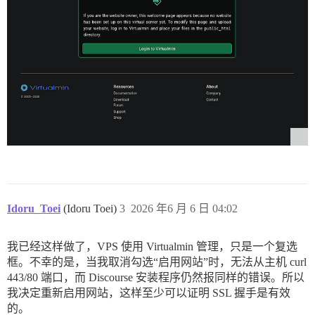
│                                            │ 

│  主机名         metabolism.logophilia.eu   │ 

│  管理员邮箱     eduard.pech@logophilia.eu  │ 

│  SMTP           （未配置）                 │ 

│  Let's Encrypt  已启用                     │ 

│                                            │ 

╰────────────────────────────────────────────╯ 

这样看起来正确吗？ 

▸ 是      否 

→ 检测到 8GB 内存和 4 个 CPU 核心 

→ 设置 db_shared_buffers = 2048MB 

→ 设置 UNICORN_WORKERS = 8 

── 网络验证 ── 

Idoru_Toei
(Idoru Toei)
3
2026 年6 月 6 日 04:02
[4/5] 验证域名配置 

→ 正在检查您的域名... 

我已经这样做了，VPS 使用 Virtualmin 管理，只是一个复选
⚠ 此计算机的端口 443 似乎无法通过主机名 metabolism.logophil
框。不幸的是，当我取消勾选“启用网站”时，无法从主机 curl
⚠ 连接到 http://metabolism.logophilia.eu（端口 80）也失
443/80 端口，而 Discourse 安装程序仍然报同样的错误。所以
这表明 metabolism.logophilia.eu 解析到了某个无法到达您正
我决定重新启用网站，这样至少可以证明 SSL 握手是有效
的。