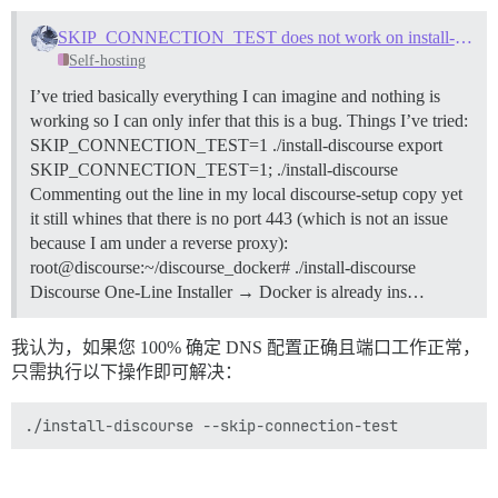
;; ANSWER SECTION: 

metabolism.logophilia.eu. 300   IN      A       75.119
SKIP_CONNECTION_TEST does not work on install-discourse script
Self-hosting
;; Query time: 8 msec 

;; SERVER: 213.136.95.10#53(213.136.95.10) (UDP) 

I’ve tried basically everything I can imagine and nothing is
;; WHEN: Sat Jun 06 04:52:23 CEST 2026 

working so I can only infer that this is a bug. Things I’ve tried:
;; MSG SIZE  rcvd: 69 

SKIP_CONNECTION_TEST=1 ./install-discourse export
[root@logophilia discourse]# curl -v https://metabolis
SKIP_CONNECTION_TEST=1; ./install-discourse
* Host metabolism.logophilia.eu:443 was resolved. 

Commenting out the line in my local discourse-setup copy yet
* IPv6: (none) 

it still whines that there is no port 443 (which is not an issue
* IPv4: 75.119.134.68 

because I am under a reverse proxy):
*   Trying 75.119.134.68:443... 

* ALPN: curl offers h2,http/1.1 

root@discourse:~/discourse_docker# ./install-discourse
* TLSv1.3 (OUT), TLS handshake, Client hello (1): 

Discourse One-Line Installer → Docker is already ins…
*  CAfile: /etc/pki/tls/certs/ca-bundle.crt 

*  CApath: none 

* TLSv1.3 (IN), TLS handshake, Server hello (2): 

我认为，如果您 100% 确定 DNS 配置正确且端口工作正常，
* TLSv1.3 (IN), TLS change cipher, Change cipher spec 
只需执行以下操作即可解决：
* TLSv1.3 (IN), TLS handshake, Encrypted Extensions (8
* TLSv1.3 (IN), TLS handshake, Certificate (11): 

* TLSv1.3 (IN), TLS handshake, CERT verify (15): 

* TLSv1.3 (IN), TLS handshake, Finished (20): 

* TLSv1.3 (OUT), TLS change cipher, Change cipher spec
* TLSv1.3 (OUT), TLS handshake, Finished (20): 
