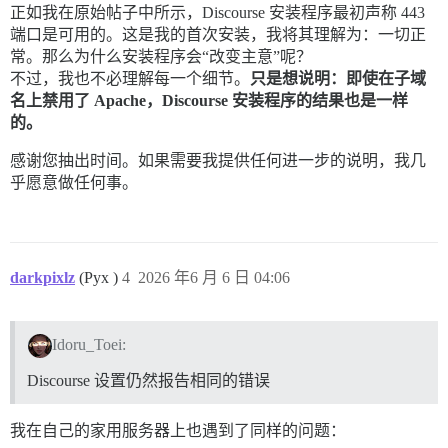
首先要做的是确认 metabolism.logophilia.eu 是否解析到了本
正如我在原始帖子中所示，Discourse 安装程序最初声称 443
您通常可以在购买域名的同一处进行此操作。 

端口是可用的。这是我的首次安装，我将其理解为：一切正
如果您确定 IP 地址解析正确，则可能是防火墙问题。 

常。那么为什么安装程序会“改变主意”呢？
搜索“开放端口 您的云服务提供商”可能会有所帮助。 

不过，我也不必理解每一个细节。
只是想说明：即使在子域
名上禁用了 Apache，Discourse 安装程序的结果也是一样
本工具仅适用于最标准的安装。如果您无法解决上述问题，则需要自行编辑 co
的。
    ./launcher rebuild app 

感谢您抽出时间。如果需要我提供任何进一步的说明，我几
乎愿意做任何事。
✗ metabolism.logophilia.eu 的 DNS 验证失败 

[root@logophilia discourse]# dig metabolism.logophilia
; <<>> DiG 9.18.33 <<>> metabolism.logophilia.eu 

;; global options: +cmd 

darkpixlz
(Pyx )
4
2026 年6 月 6 日 04:06
;; Got answer: 

;; ->>HEADER<<- opcode: QUERY, status: NOERROR, id: 36
;; flags: qr rd ra; QUERY: 1, ANSWER: 1, AUTHORITY: 0,
Idoru_Toei:
;; OPT PSEUDOSECTION: 

; EDNS: version: 0, flags:; udp: 512 

Discourse 设置仍然报告相同的错误
;; QUESTION SECTION: 

;metabolism.logophilia.eu.      IN      A 

我在自己的家用服务器上也遇到了同样的问题：