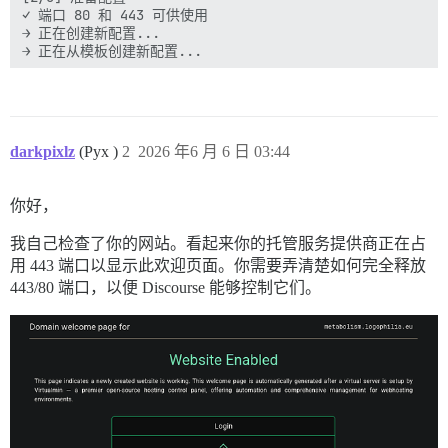
✓ 端口 80 和 443 可供使用 

→ 正在创建新配置... 

→ 正在从模板创建新配置... 

── 站点设置 ── 

[3/5] 输入您的站点详情 

darkpixlz
(Pyx )
2
2026 年6 月 6 日 03:44
管理员账户的电子邮件地址？ 

eduard.pech@logophilia.eu▌ 

你好，
您是否为 Discourse 准备了域名？ 

▸ 是      否 

我自己检查了你的网站。看起来你的托管服务提供商正在占
用 443 端口以显示此欢迎页面。你需要弄清楚如何完全释放
Discourse 的主机名？ 

metabolism.logophilia.eu▌ 

443/80 端口，以便 Discourse 能够控制它们。
是否配置 SMTP 以发送邮件？（需要 SMTP 凭据） 

  是    ▸ 否 

── 审查配置 ── 

╭────────────────────────────────────────────╮ 
