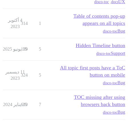
UX
disco-toc
,
docs
Table of contents pop-up
4 أكتوبر
appears on all topics
314
1
2023
Bug
disco-toc
Hidden Timeline button
5
15 يونيو 2025
139
Support
disco-toc
All topic first posts have a ToC
11 ديسمبر
button on mobile
324
5
2023
Bug
disco-toc
TOC missing after using
browsers back button
7
25 يناير 2024
610
Bug
disco-toc