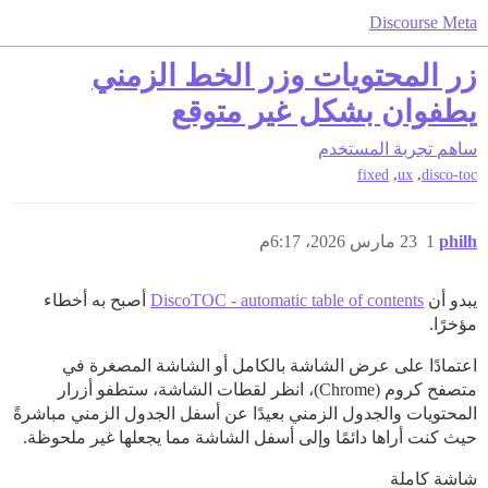
Discourse Meta
زر المحتويات وزر الخط الزمني
يطفوان بشكل غير متوقع
ساهم
تجربة المستخدم
,
,
fixed
ux
disco-toc
philh
1
23 مارس 2026، 6:17م
يبدو أن
DiscoTOC - automatic table of contents
أصبح به أخطاء
مؤخرًا.
اعتمادًا على عرض الشاشة بالكامل أو الشاشة المصغرة في
متصفح كروم (Chrome)، انظر لقطات الشاشة، ستطفو أزرار
المحتويات والجدول الزمني بعيدًا عن أسفل الجدول الزمني مباشرةً
حيث كنت أراها دائمًا وإلى أسفل الشاشة مما يجعلها غير ملحوظة.
شاشة كاملة