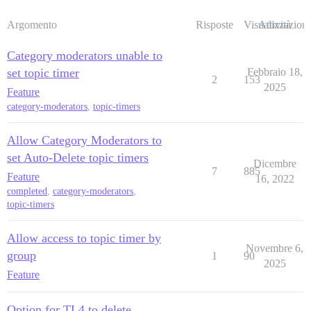
Argomento
Risposte
Visualizzazioni
Attività
Category moderators unable to
set topic timer
Febbraio 18,
2
153
2025
Feature
category-moderators
,
topic-timers
Allow Category Moderators to
set Auto-Delete topic timers
Dicembre
7
885
Feature
16, 2022
completed
,
category-moderators
,
topic-timers
Allow access to topic timer by
Novembre 6,
group
1
90
2025
Feature
Option for TL4 to delete