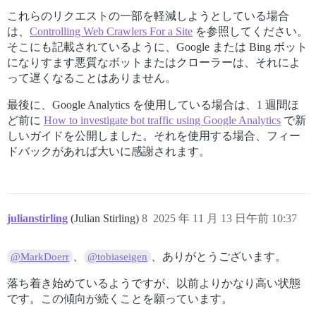
これらのリクエストの一部を軽減しようとしている場合
は、
Controlling Web Crawlers For a Site
を参照してください。
そこにも記載されているように、Google または Bing ボット
になりすます悪質なボットまたはクローラーは、それによ
って遅くなることはありません。
最後に、Google Analytics を使用している場合は、1 週間ほ
ど前に
How to investigate bot traffic using Google Analytics
で新
しいガイドを公開しました。それを使用する場合、フィー
ドバックがあれば大いに感謝されます。
julianstirling
(Julian Stirling)
8
2025 年 11 月 13 日午前 10:37
、
、ありがとうございます。
@MarkDoerr
@tobiaseigen
落ち着き始めているようですが、以前よりかなり高い状態
です。この傾向が続くことを願っています。