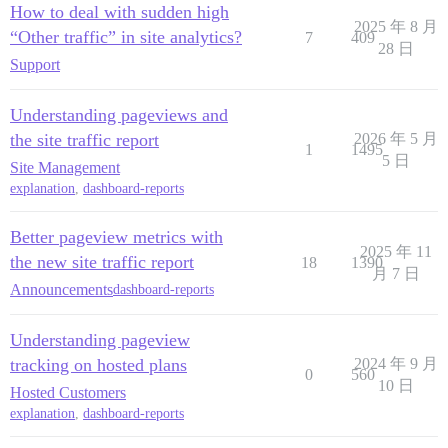
How to deal with sudden high
2025 年 8 月
“Other traffic” in site analytics?
7
409
28 日
Support
Understanding pageviews and
the site traffic report
2026 年 5 月
1
1495
5 日
Site Management
explanation
,
dashboard-reports
Better pageview metrics with
2025 年 11
the new site traffic report
18
1390
月 7 日
Announcements
dashboard-reports
Understanding pageview
tracking on hosted plans
2024 年 9 月
0
560
10 日
Hosted Customers
explanation
,
dashboard-reports