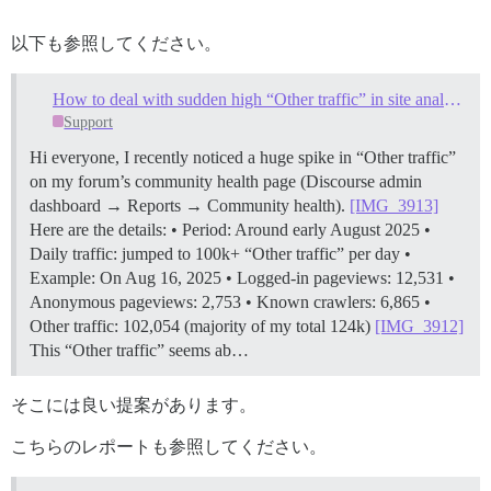
以下も参照してください。
How to deal with sudden high “Other traffic” in site analytics?
Support
Hi everyone, I recently noticed a huge spike in “Other traffic”
on my forum’s community health page (Discourse admin
dashboard → Reports → Community health).
[IMG_3913]
Here are the details: • Period: Around early August 2025 •
Daily traffic: jumped to 100k+ “Other traffic” per day •
Example: On Aug 16, 2025 • Logged-in pageviews: 12,531 •
Anonymous pageviews: 2,753 • Known crawlers: 6,865 •
Other traffic: 102,054 (majority of my total 124k)
[IMG_3912]
This “Other traffic” seems ab…
そこには良い提案があります。
こちらのレポートも参照してください。