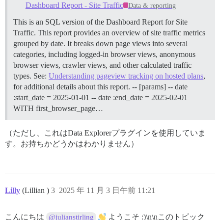
Dashboard Report - Site Traffic
Data & reporting
This is an SQL version of the Dashboard Report for Site
Traffic. This report provides an overview of site traffic metrics
grouped by date. It breaks down page views into several
categories, including logged-in browser views, anonymous
browser views, crawler views, and other calculated traffic
types. See:
Understanding pageview tracking on hosted plans
,
for additional details about this report. -- [params] -- date
:start_date = 2025-01-01 -- date :end_date = 2025-02-01
WITH first_browser_page…
（ただし、これはData Explorerプラグインを使用していま
す。お持ちかどうかはわかりません）
Lilly
(Lillian )
3
2025 年 11 月 3 日午前 11:21
こんにちは
ようこそ :)\n\nこのトピック
@julianstirling