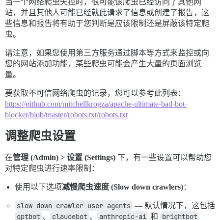
当一个网络爬虫失控时，很可能该爬虫已经访问了其他网
站，并且其他人可能已经就此请求了信息或创建了报告，这
些信息和报告将有助于您判断是应该限制还是屏蔽该特定爬
虫。
请注意，如果您使用第三方服务通过脚本等方式来监控或向
您的网站添加功能，某些爬虫可能会产生大量的页面浏览
量。
要获取不可信网络爬虫的记录，您可以参考此列表：
https://github.com/mitchellkrogza/apache-ultimate-bad-bot-
blocker/blob/master/robots.txt/robots.txt
调整爬虫设置
在
管理 (Admin) > 设置 (Settings)
下，有一些设置可以帮助您
对特定爬虫进行速率限制：
使用以下选项
减慢爬虫速度 (Slow down crawlers)
：
slow down crawler user agents
— 默认情况下，这包括
gptbot
、
claudebot
、
anthropic-ai
和
brightbot