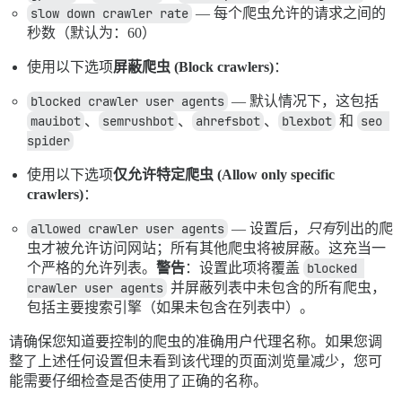
slow down crawler rate
— 每个爬虫允许的请求之间的
秒数（默认为：60）
使用以下选项
屏蔽爬虫 (Block crawlers)
：
blocked crawler user agents
— 默认情况下，这包括
mauibot
、
semrushbot
、
ahrefsbot
、
blexbot
和
seo 
spider
使用以下选项
仅允许特定爬虫 (Allow only specific
crawlers)
：
allowed crawler user agents
— 设置后，
只有
列出的爬
虫才被允许访问网站；所有其他爬虫将被屏蔽。这充当一
个严格的允许列表。
警告
：设置此项将覆盖
blocked 
crawler user agents
并屏蔽列表中未包含的所有爬虫，
包括主要搜索引擎（如果未包含在列表中）。
请确保您知道要控制的爬虫的准确用户代理名称。如果您调
整了上述任何设置但未看到该代理的页面浏览量减少，您可
能需要仔细检查是否使用了正确的名称。