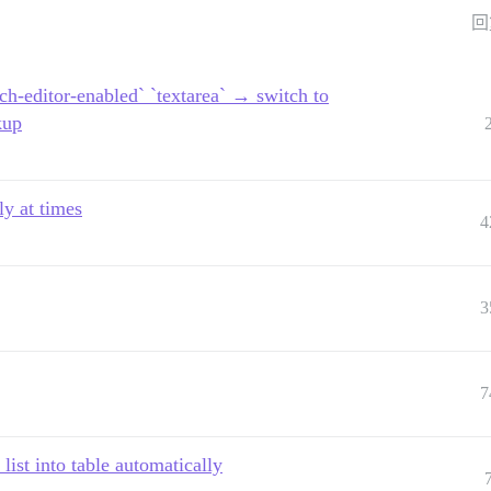
回
ich-editor-enabled` `textarea` → switch to
kup
ly at times
4
3
7
list into table automatically