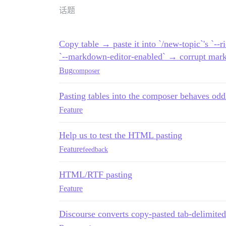
话题
Copy table → paste it into `/new-topic`'s `--r
`--markdown-editor-enabled` → corrupt mar
Bug
composer
Pasting tables into the composer behaves odd
Feature
Help us to test the HTML pasting
Feature
feedback
HTML/RTF pasting
Feature
Discourse converts copy-pasted tab-delimited 