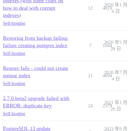
indexes (with some clues on
2020 年1 月
how to deal with corrupt
12
4819
6 日
indexes)
Self-hosting
Restoring from backup failing:
2020 年5 月
failure creating postgres index
7
1044
28 日
Self-hosting
Restore fails - could not create
2020 年7 月
unique index
21
4094
4 日
Self-hosting
2.7.0.beta2 upgrade failed with
2021 年1 月
ERROR: duplicate key
24
2379
26 日
Self-hosting
PostgreSQL 13 update
2023 年9 月