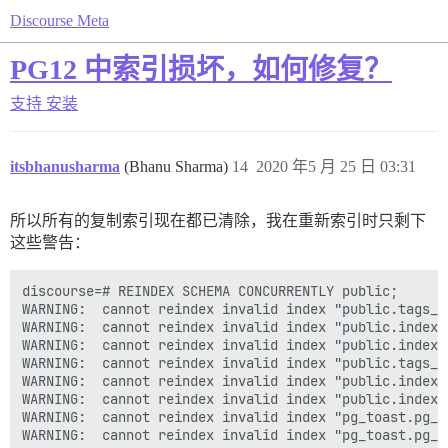
Discourse Meta
PG12 中索引损坏，如何修复？
支持
安装
itsbhanusharma
(Bhanu Sharma)
14
2020 年5 月 25 日 03:31
所以所有的复制索引现在都已清除，我在重新索引时只剩下
这些警告：
discourse=# REINDEX SCHEMA CONCURRENTLY public;

WARNING:  cannot reindex invalid index "public.tags_p
WARNING:  cannot reindex invalid index "public.index_
WARNING:  cannot reindex invalid index "public.index_
WARNING:  cannot reindex invalid index "public.tags_p
WARNING:  cannot reindex invalid index "public.index_
WARNING:  cannot reindex invalid index "public.index_
WARNING:  cannot reindex invalid index "pg_toast.pg_t
WARNING:  cannot reindex invalid index "pg_toast.pg_t