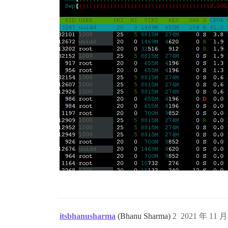
itsbhanusharma
(Bhanu Sharma)
2
2021 年 11 