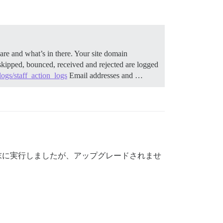
 are and what’s in there. Your site domain
skipped, bounced, received and rejected are logged
gs/staff_action_logs
Email addresses and …
週末に実行しましたが、アップグレードされませ