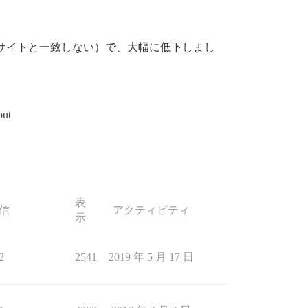
ウェブサイトと一致しない）で、大幅に低下しまし
ut
表
信
アクティビティ
示
2
2541
2019 年 5 月 17 日