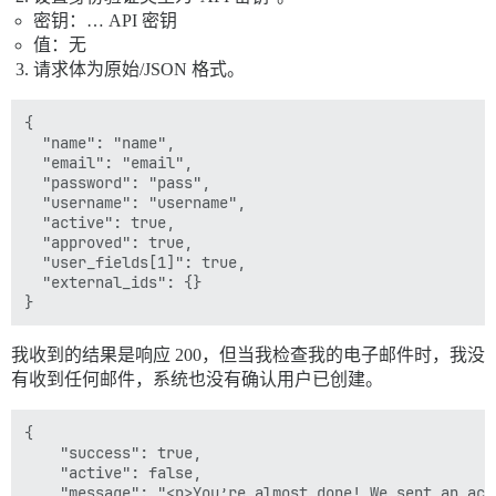
密钥：… API 密钥
值：无
请求体为原始/JSON 格式。
{

  "name": "name",

  "email": "email",

  "password": "pass",

  "username": "username",

  "active": true,

  "approved": true,

  "user_fields[1]": true,

  "external_ids": {}

我收到的结果是响应 200，但当我检查我的电子邮件时，我没
有收到任何邮件，系统也没有确认用户已创建。
{

    "success": true,

    "active": false,

    "message": "<p>You’re almost done! We sent an act