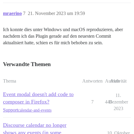
mraerino
7
21. November 2023 um 19:59
Ich konnte dies unter Windows und macOS reproduzieren, aber
nachdem ich das Plugin gerade auf den neuesten Commit
aktualisiert hatte, schien es für mich behoben zu sein.
Verwandte Themen
Thema
Antworten
Aufrufe
Aktivität
Event modal doesn't add code to
11.
composer in Firefox?
7
446
Dezember
2023
Support
calendar-and-events
Discourse calendar no longer
shows any events (in some
10. Oktober