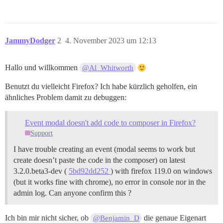
JammyDodger
2
4. November 2023 um 12:13
Hallo und willkommen
@Al_Whitworth
Benutzt du vielleicht Firefox? Ich habe kürzlich geholfen, ein
ähnliches Problem damit zu debuggen:
Event modal doesn't add code to composer in Firefox?
Support
I have trouble creating an event (modal seems to work but
create doesn’t paste the code in the composer) on latest
3.2.0.beta3-dev (
5bd92dd252
) with firefox 119.0 on windows
(but it works fine with chrome), no error in console nor in the
admin log. Can anyone confirm this ?
Ich bin mir nicht sicher, ob
die genaue Eigenart
@Benjamin_D