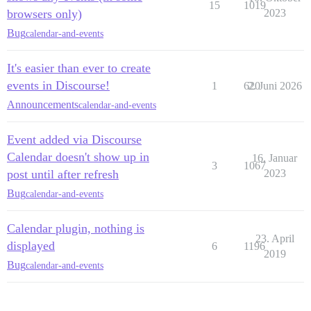
15
1019
browsers only)
2023
Bug
calendar-and-events
It's easier than ever to create
events in Discourse!
1
620
2. Juni 2026
Announcements
calendar-and-events
Event added via Discourse
Calendar doesn't show up in
16. Januar
3
1067
post until after refresh
2023
Bug
calendar-and-events
Calendar plugin, nothing is
23. April
displayed
6
1196
2019
Bug
calendar-and-events