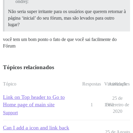
ondrej:
Não seria super irritante para os usuários que querem retornar à
página ‘inicial’ do seu fórum, mas são levados para outro
lugar?
você tem um bom ponto o fato de que você sai facilmente do
Fórum
Tópicos relacionados
Tópico
Respostas
Visualizações
Atividade
Link on Top header to Go to
25 de
Home page of main site
1
1302
Fevereiro de
2020
Support
Can I add a icon and link back
25 de Agosto