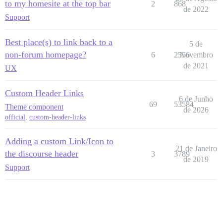
to my homesite at the top bar
2
868
de 2022
Support
Best place(s) to link back to a
5 de
non-forum homepage?
6
2556
Novembro
de 2021
UX
Custom Header Links
6 de Junho
69
53584
Theme component
de 2026
official
,
custom-header-links
Adding a custom Link/Icon to
21 de Janeiro
the discourse header
3
3789
de 2019
Support