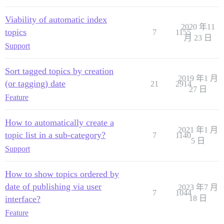
Viability of automatic index
2020 年11
topics
7
1155
月 23 日
Support
Sort tagged topics by creation
2019 年1 月
(or tagging) date
21
2914
27 日
Feature
How to automatically create a
2021 年1 月
topic list in a sub-category?
7
1140
5 日
Support
How to show topics ordered by
date of publishing via user
2023 年7 月
7
1044
interface?
18 日
Feature