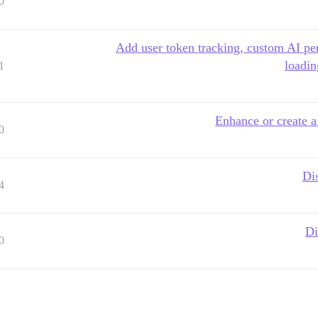
0
[Ai Bot] Add user token tracking, custom 
loadin
1
Enhance or create a
0
Dis
4
Di
0