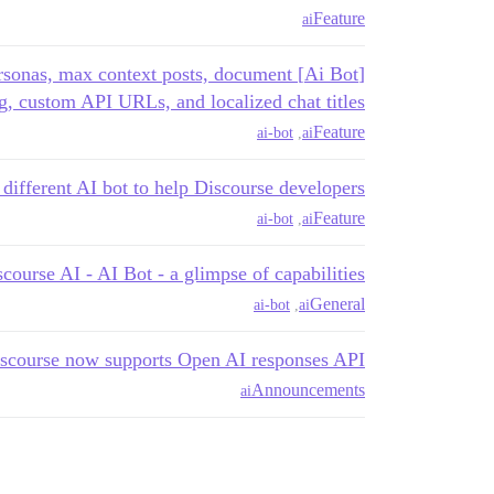
Feature
ai
AI personas, max context posts, document
g, custom API URLs, and localized chat titles
Feature
ai-bot
,
ai
 different AI bot to help Discourse developers
Feature
ai-bot
,
ai
course AI - AI Bot - a glimpse of capabilities
General
ai-bot
,
ai
scourse now supports Open AI responses API
Announcements
ai