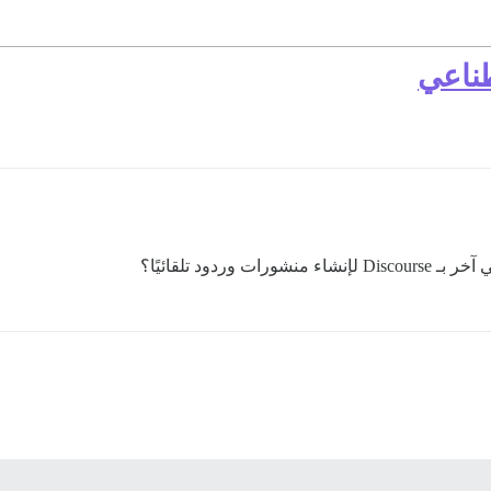
طناعي