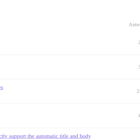
Antw
es
2
tly support the automatic title and body