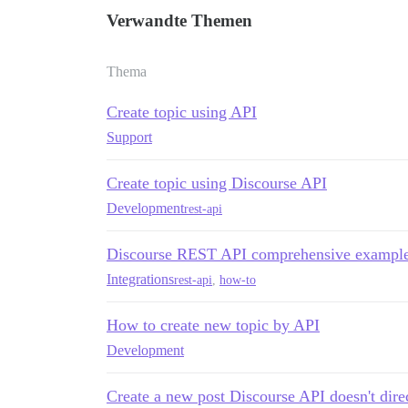
Verwandte Themen
Thema
Create topic using API
Support
Create topic using Discourse API
Development
rest-api
Discourse REST API comprehensive exampl
Integrations
rest-api
,
how-to
How to create new topic by API
Development
Create a new post Discourse API doesn't direc