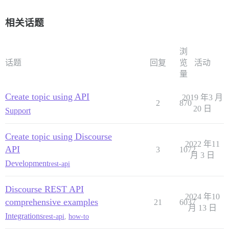
相关话题
浏
话题
回复
览
活动
量
Create topic using API
2019 年3 月
2
870
20 日
Support
Create topic using Discourse
2022 年11
API
3
1072
月 3 日
Development
rest-api
Discourse REST API
2024 年10
comprehensive examples
21
6037
月 13 日
Integrations
rest-api
,
how-to