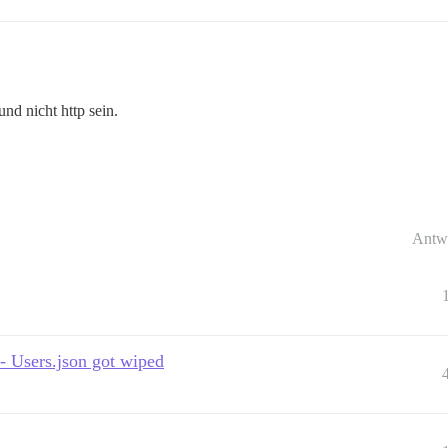
nd nicht http sein.
Antw
 Users.json got wiped