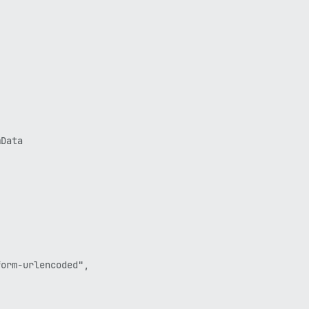
Data

orm-urlencoded",
