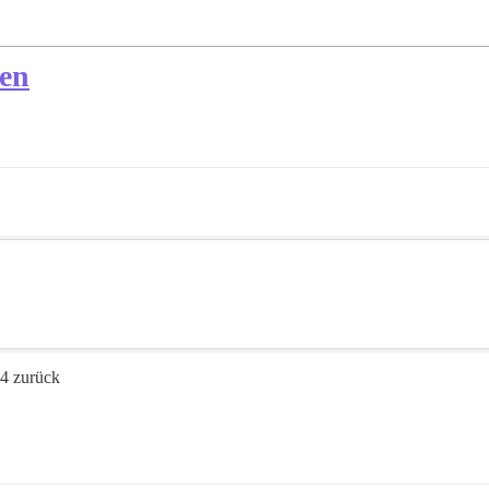
len
04 zurück