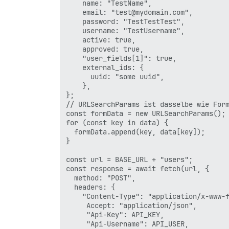
    name: "TestName",

    email: "test@mydomain.com",

    password: "TestTestTest",

    username: "TestUsername",

    active: true,

    approved: true,

    "user_fields[1]": true,

    external_ids: {

      uuid: "some uuid",

    },

};

// URLSearchParams ist dasselbe wie Form
const formData = new URLSearchParams();

for (const key in data) {

  formData.append(key, data[key]);

}

const url = BASE_URL + "users";

const response = await fetch(url, {

  method: "POST",

  headers: {

    "Content-Type": "application/x-www-f
     Accept: "application/json",

     "Api-Key": API_KEY,

     "Api-Username": API_USER,
