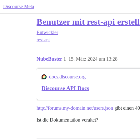
Discourse Meta
Benutzer mit rest-api erstel
Entwickler
rest-api
NubeBuster
1
15. März 2024 um 13:28
docs.discourse.org
Discourse API Docs
http://forums.my-domain.net/users.json
gibt einen 4
Ist die Dokumentation veraltet?