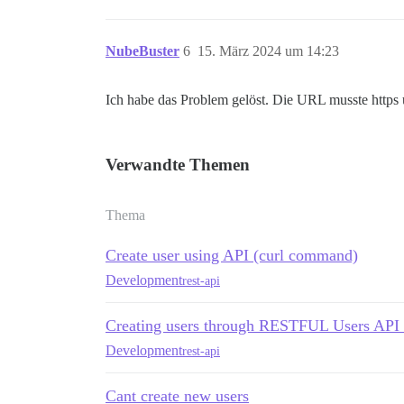
NubeBuster
6
15. März 2024 um 14:23
Ich habe das Problem gelöst. Die URL musste https u
Verwandte Themen
Thema
Create user using API (curl command)
Development
rest-api
Creating users through RESTFUL Users API -
Development
rest-api
Cant create new users