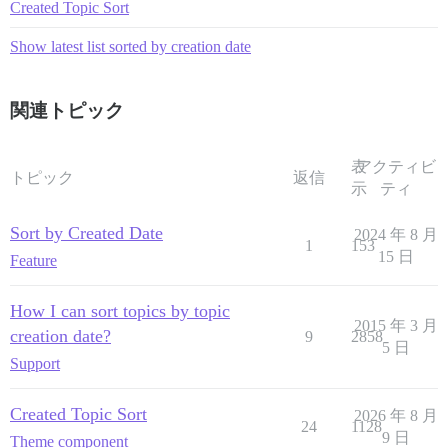
Created Topic Sort
Show latest list sorted by creation date
関連トピック
表
アクティビ
トピック
返信
示
ティ
Sort by Created Date
2024 年 8 月
1
153
15 日
Feature
How I can sort topics by topic
2015 年 3 月
creation date?
9
2858
5 日
Support
Created Topic Sort
2026 年 8 月
24
1128
9 日
Theme component