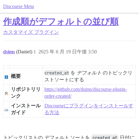
Discourse Meta
作成順がデフォルトの並び順
カスタマイズ
プラグイン
dsims
(Daniel)
1
2025 年 6 月 19 日午後 3:50
created_at
を
デフォルト
のトピックリ
概要
ストソートにする
リポジトリリ
https://github.com/dsims/discourse-plugin-
ンク
order-created/
インストール
Discourseにプラグインをインストールす
ガイド
る方法
トピックリストの
デフォルト
ソートを
created_at
日付に