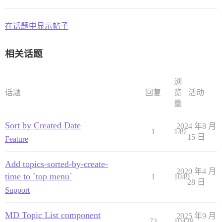
在话题中显示帖子
相关话题
浏
话题
回复
览
活动
量
Sort by Created Date
2024 年8 月
1
149
15 日
Feature
Add topics-sorted-by-create-
2020 年4 月
time to `top menu`
1
1049
28 日
Support
MD Topic List component
2025 年9 月
73
10438