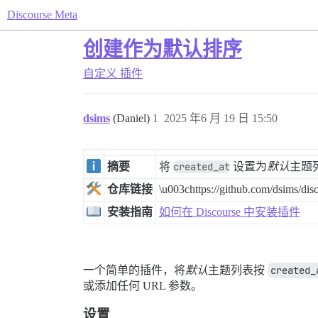
Discourse Meta
创建作为默认排序
自定义
插件
dsims
(Daniel)
1
2025 年6 月 19 日 15:50
摘要
将
created_at
设置为
默认
主题
仓库链接
\u003chttps://github.com/dsims/dis
安装指南
如何在 Discourse 中安装插件
一个简单的插件，将
默认
主题列表按
created_
或添加任何 URL 参数。
设置