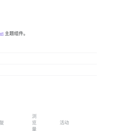
rt
主题组件。
浏
复
览
活动
量