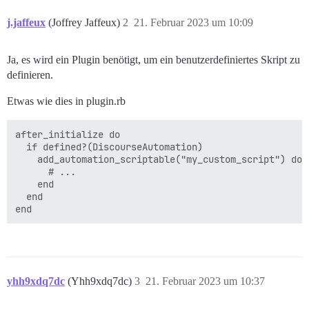
j.jaffeux
(Joffrey Jaffeux)
2
21. Februar 2023 um 10:09
Ja, es wird ein Plugin benötigt, um ein benutzerdefiniertes Skript zu
definieren.
Etwas wie dies in plugin.rb
after_initialize do

  if defined?(DiscourseAutomation)

    add_automation_scriptable("my_custom_script") do

      # ...

    end

  end

yhh9xdq7dc
(Yhh9xdq7dc)
3
21. Februar 2023 um 10:37