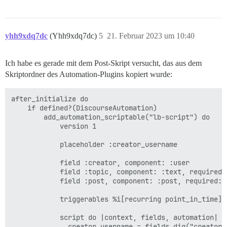
yhh9xdq7dc
(Yhh9xdq7dc)
5
21. Februar 2023 um 10:40
Ich habe es gerade mit dem Post-Skript versucht, das aus dem
Skriptordner des Automation-Plugins kopiert wurde:
after_initialize do

    if defined?(DiscourseAutomation)

        add_automation_scriptable("lb-script") do

            version 1

            placeholder :creator_username

            field :creator, component: :user

            field :topic, component: :text, required: 
            field :post, component: :post, required: t
            triggerables %i[recurring point_in_time]

            script do |context, fields, automation|

              creator_username = fields.dig("creator"