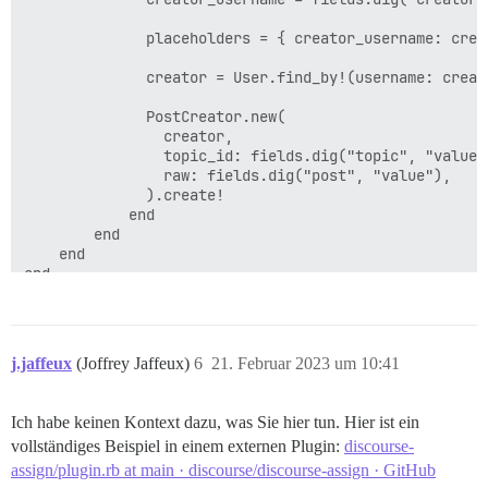
              placeholders = { creator_username: crea
              creator = User.find_by!(username: creato
              PostCreator.new(

                creator,

                topic_id: fields.dig("topic", "value")
                raw: fields.dig("post", "value"),

              ).create!

            end

        end

    end

j.jaffeux
(Joffrey Jaffeux)
6
21. Februar 2023 um 10:41
Ich habe keinen Kontext dazu, was Sie hier tun. Hier ist ein
vollständiges Beispiel in einem externen Plugin:
discourse-
assign/plugin.rb at main · discourse/discourse-assign · GitHub