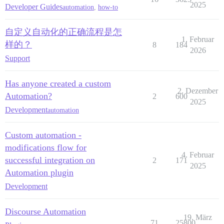
2025
Developer Guides
automation
,
how-to
自定义自动化的正确流程是怎
1. Februar
样的？
8
184
2026
Support
Has anyone created a custom
2. Dezember
Automation?
2
600
2025
Development
automation
Custom automation -
modifications flow for
4. Februar
successful integration on
2
171
2025
Automation plugin
Development
Discourse Automation
19. März
71
25800