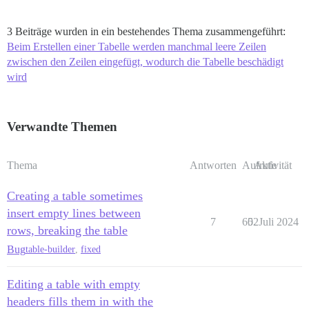
3 Beiträge wurden in ein bestehendes Thema zusammengeführt:
Beim Erstellen einer Tabelle werden manchmal leere Zeilen
zwischen den Zeilen eingefügt, wodurch die Tabelle beschädigt
wird
Verwandte Themen
Thema
Antworten
Aufrufe
Aktivität
Creating a table sometimes
insert empty lines between
7
602
5. Juli 2024
rows, breaking the table
Bug
table-builder
,
fixed
Editing a table with empty
headers fills them in with the