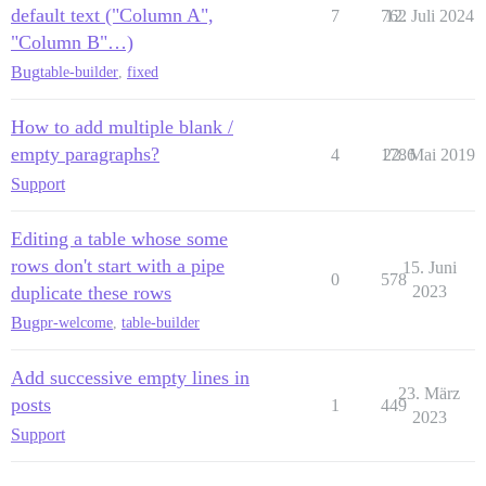
default text ("Column A",
7
762
12. Juli 2024
"Column B"…)
Bug
table-builder
,
fixed
How to add multiple blank /
empty paragraphs?
4
1786
22. Mai 2019
Support
Editing a table whose some
rows don't start with a pipe
15. Juni
0
578
duplicate these rows
2023
Bug
pr-welcome
,
table-builder
Add successive empty lines in
23. März
posts
1
449
2023
Support