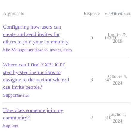
Argomento
Risposte
Visualizzazioni
Attività
Configuring how users can
create and send invites for
Luglio 26,
0
14300
others to join your community
2019
Site Management
how-to
,
invites
,
users
Where can I find EXPLICIT
step by step instructions to
Ottobre 4,
navigate to the section where I
6
347
2024
can invite people?
Support
invites
How does someone join my
Luglio 1,
community?
2
210
2024
Support