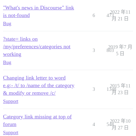
"What's news in Discourse" link
2022 年11
is not-found
6
473
月 21 日
Bug
?state= links on
/my/preferences/categories not
2019 年7 月
3
803
working
5 日
Bug
Changing link letter to word
e.g:- /t/ to /name of the category
2015 年11
3
1348
& modify or remove /c/
月 23 日
Support
Category link missing at top of
2022 年10
forum
4
548
月 27 日
Support