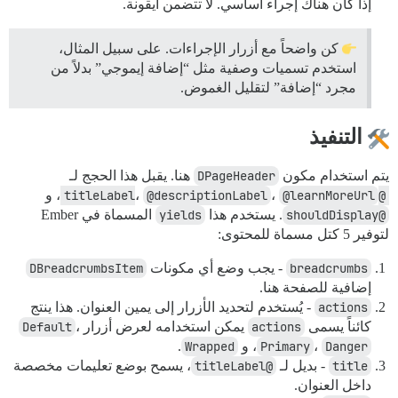
إذا كان هناك إجراء أساسي. لا تتضمن أيقونة.
كن واضحاً مع أزرار الإجراءات. على سبيل المثال،
استخدم تسميات وصفية مثل “إضافة إيموجي” بدلاً من
مجرد “إضافة” لتقليل الغموض.
التنفيذ
يتم استخدام مكون
DPageHeader
هنا. يقبل هذا الحجج لـ
@titleLabel
@learnMoreUrl
،
@descriptionLabel
،
، و
@shouldDisplay
. يستخدم هذا
yields
المسماة في Ember
لتوفير 5 كتل مسماة للمحتوى:
breadcrumbs
- يجب وضع أي مكونات
DBreadcrumbsItem
إضافية للصفحة هنا.
actions
- يُستخدم لتحديد الأزرار إلى يمين العنوان. هذا ينتج
كائناً يسمى
actions
يمكن استخدامه لعرض أزرار
،
Default
Danger
،
Primary
، و
Wrapped
.
title
- بديل لـ
@titleLabel
، يسمح بوضع تعليمات مخصصة
داخل العنوان.