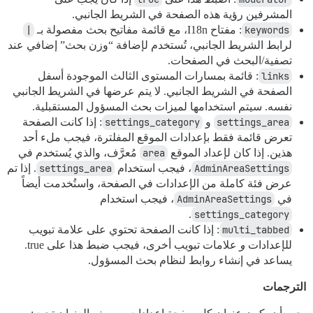
المشرفين رؤية هذه الصفحة في الشريط الجانبي.
keywords
: مفتاح I18n، مع قائمة مفاتيح بحث مفصولة بـ
|
لرابط الشريط الجانبي، تُستخدم لإضافة “وزن بحث” إضافي عند
تصفية/البحث في الصفحات.
links
: قائمة بمسارات المستوى الثالث الموجودة أسفل
الصفحة في الشريط الجانبي. لا يتم عرضها في الشريط الجانبي
نفسه. سيتم استخدامها لميزات بحث المسؤول المستقبلية.
settings_area
و
settings_category
: إذا كانت الصفحة
تعرض قائمة فقط بإعدادات الموقع المفلترة، فيجب ملء أحد
هذين. إذا كان لإعداد الموقع
area
مُعرَّف، والذي يُستخدم في
AdminAreaSettings
، فيجب استخدام
settings_area
. إذا تم
عرض فئة كاملة من الإعدادات في الصفحة، واستُخدمت أيضاً
في
AdminAreaSettings
، فيجب استخدام
.
settings_category
multi_tabbed
: إذا كانت الصفحة تحتوي على علامة تبويب
للإعدادات
و
علامات تبويب أخرى، فيجب ضبط هذا على true.
يساعد في إنشاء روابط لنظام بحث المسؤول.
الترجمات