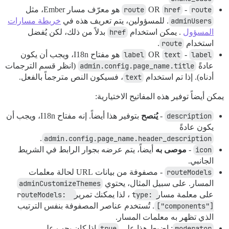
route
-
href
OR
route
هو معرّف مسار Ember، مثل
adminUsers
. للمسؤولين، يتم تعريف هذه في
خريطة مسارات
المسؤول
. يمكن استخدام
href
بدلاً من ذلك، لكن يُفضل
استخدام
route
.
label
-
text
OR
label
هو مفتاح I18n، ويجب أن يكون
عادةً
admin.config.page_name.title
(انظر قسم الترجمات
أدناه). إذا تم استخدام
text
، فسيكون النص مترجماً بالفعل.
يمكن أيضاً توفير هذه المفاتيح الاختيارية:
description
-
يُنصح
بتوفير هذا أيضاً. إنه مفتاح I18n، ويجب أن
يكون عادةً
.
admin.config.page_name.header_description
icon
-
موصى به
أيضاً، يتم عرضه بجوار الرابط في الشريط
الجانبي.
routeModels
- مصفوفة من بيانات URL لحالة معلمات
المسار. على سبيل المثال، يحتوي
adminCustomizeThemes
على معلمة مسار
:type
، لذا يمكنك تمرير
routeModels: 
["components"]
. تُستخدم عناصر المصفوفة بنفس الترتيب
الذي تظهر به معلمات المسار.
moderator
: اضبط هذا على
true
إذا كان يجب على