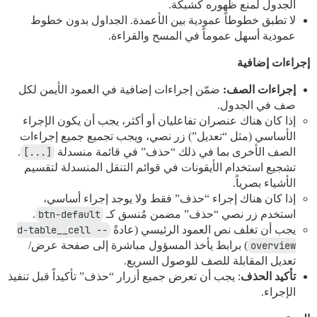
الجدول لمنع ظهوره كشبكة.
لا تطبق خطوطاً عمودية بين الأعمدة. الجداول بدون خطوط
عمودية أسهل عموماً في المسح والقراءة.
إجراءات إضافية
إجراءات الصف:
ضمّن إجراءات إضافية في العمود الأيمن لكل
صف في الجدول.
إذا كان هناك عنصران تفاعليان أو أكثر، يجب أن يكون الإجراء
الأساسي (مثل “تعديل”) زر نصي، ويجب تجميع جميع إجراءات
الصف الأخرى بما في ذلك “حذف” في قائمة منسدلة
[...]
.
تشجيع استخدام الأيقونات في قوائم التنقل المنسدلة لتقسيم
الأشياء بصرياً.
إذا كان هناك إجراء “حذف” فقط ولا يوجد إجراء أساسي،
استخدم زر نصي “حذف” مضمن مُنسق كـ
btn-default
.
يجب أن تغلف نص العمود الرئيسي (عادةً
d-table__cell --
overview
) برابط يأخذ المسؤول مباشرة إلى صفحة عرض/
تعديل المقابلة للصف للوصول السريع.
تأكيد الحذف
: يجب أن تعرض جميع أزرار “حذف” تأكيداً قبل تنفيذ
الإجراء.