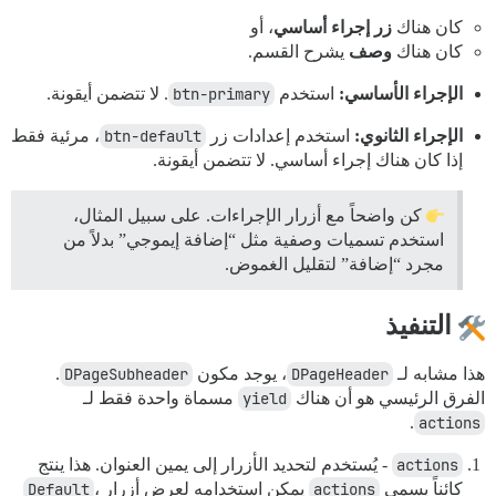
كان هناك
زر إجراء أساسي
، أو
كان هناك
وصف
يشرح القسم.
الإجراء الأساسي:
استخدم
btn-primary
. لا تتضمن أيقونة.
الإجراء الثانوي:
استخدم إعدادات زر
btn-default
، مرئية فقط
إذا كان هناك إجراء أساسي. لا تتضمن أيقونة.
كن واضحاً مع أزرار الإجراءات. على سبيل المثال،
استخدم تسميات وصفية مثل “إضافة إيموجي” بدلاً من
مجرد “إضافة” لتقليل الغموض.
التنفيذ
هذا مشابه لـ
DPageHeader
، يوجد مكون
DPageSubheader
.
الفرق الرئيسي هو أن هناك
yield
مسماة واحدة فقط لـ
.
actions
actions
- يُستخدم لتحديد الأزرار إلى يمين العنوان. هذا ينتج
كائناً يسمى
actions
يمكن استخدامه لعرض أزرار
،
Default