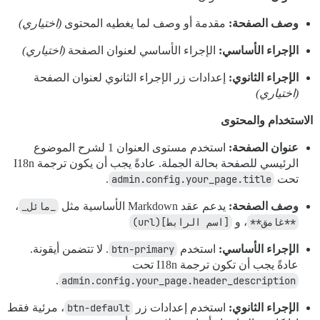
وصف الصفحة:
مقدمة أو وصف لما يغطيه المحتوى
(اختياري)
الإجراء الأساسي:
الإجراء الأساسي لعنوان الصفحة
(اختياري)
الإجراء الثانوي:
إعدادات زر الإجراء الثانوي لعنوان الصفحة
(اختياري)
الاستخدام والمحتوى
عنوان الصفحة:
استخدم مستوى العنوان 1 لشرح الموضوع
الرئيسي للصفحة بحالة الجملة. عادةً يجب أن يكون ترجمة I18n
تحت
admin.config.your_page.title
.
وصف الصفحة:
يدعم عقد Markdown الأساسية مثل
_مائل_
،
**غامق**
، و
[اسم الرابط](url)
الإجراء الأساسي:
استخدم
btn-primary
. لا تتضمن أيقونة.
عادةً يجب أن تكون ترجمة I18n تحت
.
admin.config.your_page.header_description
الإجراء الثانوي:
استخدم إعدادات زر
btn-default
، مرئية فقط