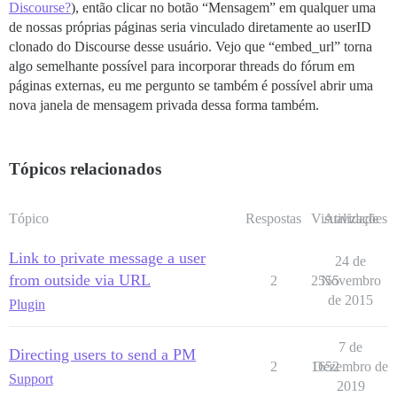
Discourse?
), então clicar no botão “Mensagem” em qualquer uma
de nossas próprias páginas seria vinculado diretamente ao userID
clonado do Discourse desse usuário. Vejo que “embed_url” torna
algo semelhante possível para incorporar threads do fórum em
páginas externas, eu me pergunto se também é possível abrir uma
nova janela de mensagem privada dessa forma também.
Tópicos relacionados
Tópico
Respostas
Visualizações
Atividade
Link to private message a user
24 de
from outside via URL
2
2555
Novembro
de 2015
Plugin
7 de
Directing users to send a PM
2
1652
Dezembro de
Support
2019