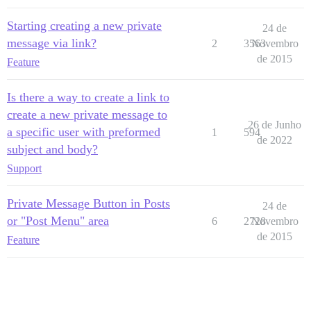
Starting creating a new private
24 de
message via link?
2
3563
Novembro
de 2015
Feature
Is there a way to create a link to
create a new private message to
26 de Junho
a specific user with preformed
1
594
de 2022
subject and body?
Support
Private Message Button in Posts
24 de
or "Post Menu" area
6
2728
Novembro
de 2015
Feature